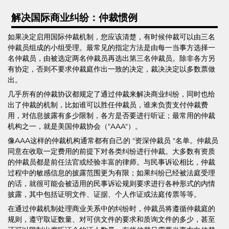
解决国际商业纠纷：仲裁惯例
如果决定启用国际仲裁机制，您应该清楚，有时候仲裁可以由三名
仲裁员组成的小组受理。最常见的指定方法是由每一当事方选择一
名仲裁员，由被选定两名仲裁员再选出第三名仲裁员。除非各方另
有协定，否则不要求仲裁庭作出一致的决定，裁决决定以多数票做
出。
几乎所有的仲裁协议都规定了通过仲裁来解决商业纠纷，同时也给
出了仲裁的机制，比如谁可以胜任仲裁员，谁来负责支付仲裁费
用，对信息披露有多少限制，各方是否要进行听证；最常用的仲裁
机构之一，就是美国仲裁协会（"AAA"）。
像AAA这样的仲裁机构通常都有自己的 "资深仲裁员 "名单。仲裁员
同意在收取一定费用的前提下对各类纠纷进行仲裁。大多数有资质
的仲裁员都是前任法官或经验丰富的律师。与民事诉讼相比，仲裁
过程中的敏感信息的披露范围更为有限；如果纠纷已经被法庭受理
的话，就很可能会被适用的民事诉讼规则要求进行各种形式的内情
披露，其中包括证明文件、证据、个人作证或法庭传票等等。
在通过仲裁机制处理商业关系中的纠纷时，仲裁员将遵循仲裁庭的
规则，遵守取证数量、对可供文件的要求和质询文件的多少，甚至