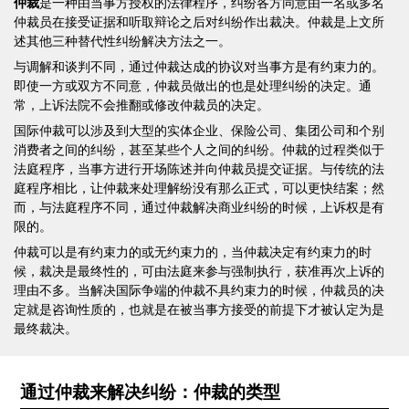
仲裁
是一种由当事方授权的法律程序，纠纷各方同意由一名或多名
仲裁员在接受证据和听取辩论之后对纠纷作出裁决。仲裁是上文所
述其他三种替代性纠纷解决方法之一。
与调解和谈判不同，通过仲裁达成的协议对当事方是有约束力的。
即使一方或双方不同意，仲裁员做出的也是处理纠纷的决定。通
常，上诉法院不会推翻或修改仲裁员的决定。
国际仲裁可以涉及到大型的实体企业、保险公司、集团公司和个别
消费者之间的纠纷，甚至某些个人之间的纠纷。仲裁的过程类似于
法庭程序，当事方进行开场陈述并向仲裁员提交证据。与传统的法
庭程序相比，让仲裁来处理解纷没有那么正式，可以更快结案；然
而，与法庭程序不同，通过仲裁解决商业纠纷的时候，上诉权是有
限的。
仲裁可以是有约束力的或无约束力的，当仲裁决定有约束力的时
候，裁决是最终性的，可由法庭来参与强制执行，获准再次上诉的
理由不多。当解决国际争端的仲裁不具约束力的时候，仲裁员的决
定就是咨询性质的，也就是在被当事方接受的前提下才被认定为是
最终裁决。
通过仲裁来解决纠纷：仲裁的类型