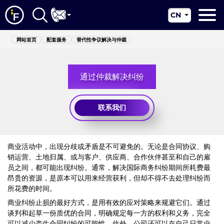
CN
EN
网站首页
网站首页
配套服务
替代性争议解决与仲裁
RU
关于我们
UA
通过仲裁解决纠纷
配套服务
新闻资讯
联系我们
管辖区
联系我们
商业活动中，出现分歧或矛盾是不可避免的。无论是合同协议、购
销运营、土地归属、或与客户、供应商、合作伙伴甚至和自己的雇
员之间，都可能出现纠纷。通常，解决国际商务纠纷期间所耗费最
昂贵的资源，是原本可以用来经营获利，但却不得不去处理纠纷而
所花费的时间。
商业纠纷止损的最好方式，是用有效的应对策略来规避它们。通过
谈判和起草一份质优的合同，明确规定每一方的权利和义务，完全
可以减少产生合同纠纷的可能性。此外，公司还可以在自己日常业