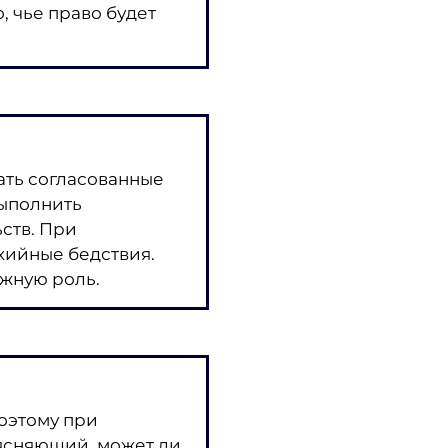
, чье право будет
ать согласованные
выполнить
ьств. При
хийные бедствия.
ажную роль.
оэтому при
ъясняющий, может ли