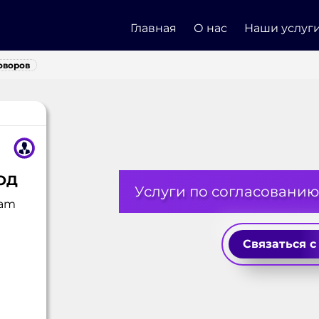
Главная
О нас
Наши услуг
оворов
ОД
Услуги по согласованию
ram
Связаться с