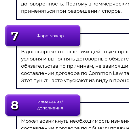
договоренность. Поэтому в коммерческих 
применяться при разрешении споров.
7
Форс-мажор
В договорных отношениях действует пра
условия и выполнять договорные обязате
обязательства по причинам, не зависящим
составлении договора по Common Law так
Этот пункт часто упускают из виду в проц
8
Изменения/
дополнения
Может возникнуть необходимость измени
составлении договора по общему праву н