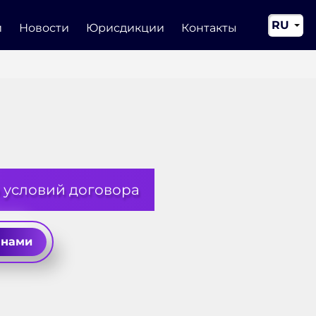
RU
и
Новости
Юрисдикции
Контакты
EN
CN
 условий договора
 нами