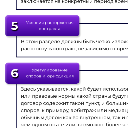
заключается на конкретный период вре
5
Условия расторжения
контракта
В этом разделе должны быть четко излож
расторгнуть контракт, независимо от вр
6
Урегулирование
споров и юрисдикция
Здесь указывается, какой будет исполь
или правовые нормы какой страны будут
договор содержит такой пункт, и больш
споров, к примеру, арбитраж или медиа
обычным делом как во внутреннем, так и
чем одном штате или, возможно, более че