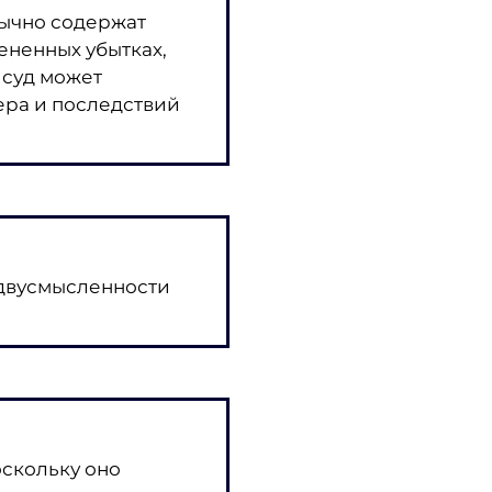
бычно содержат
ененных убытках,
 суд может
ера и последствий
 двусмысленности
оскольку оно