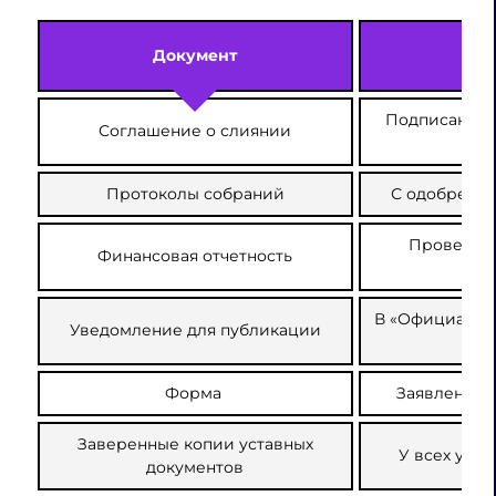
Документ
Пр
Подписанное
Соглашение о слиянии
Протоколы собраний
С одобрение
Проверен
Финансовая отчетность
а
В «Официальн
Уведомление для публикации
Форма
Заявление 
Заверенные копии уставных
У всех уча
документов