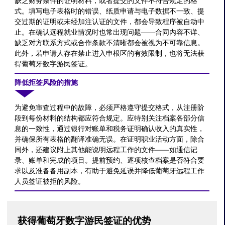
缺乏财务条件的证明材料，或者提交的文件不符合规定的格
式。填写电子表格时的错误、纸质申请与电子数据不一致、提
交过期的证明或未经加注认证的文件，都会导致程序被自动中
止。在确认远程就业情况时也常出现问题——合同内容不详、
缺乏对方联系方式或合作条款不清晰都会被视为不可靠信息。
此外，若申请人存在禁止进入申根区的有效限制，也将无法获
得葡萄牙数字游民签证。
降低拒签风险的措施
为避免审查过程中的故障，必须严格遵守提交格式，从注册阶
段到每份材料的结构都应符合规定。应特别关注档案各部分信
息的一致性，通过银行对账单和税务证明确认收入的真实性，
并确保所有表格的翻译准确无误。在证明职业活动方面，除合
同外，还建议附上其他能说明远程工作的文件——如通信记
录、账单和完成的项目。提前预约、逐项核查档案是否符合要
求以及准备备用副本，有助于避免延误并降低葡萄牙远程工作
人员签证被拒的风险。
获得葡萄牙数字游民签证的优势