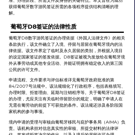
准、办理阶段、所需文件及身份的关键特点。本文旨在为成功
获得葡萄牙数字游民签证所需的各项程序提供结构清晰的理
解。
葡萄牙D8签证的法律性质
葡萄牙D8数字游民签证的办理依据《外国人法律文件》的相关
条款执行，该文件确立了入境、停留与居留在葡萄牙境内的法
律依据。该文件界定了临时及永久居留的类别，并根据入境目
的设定国家签证的签发依据。D8签证被视为发放给在葡萄牙境
外从事劳动或其他专业活动、并能证明拥有稳定收入的第三国
公民的许可文件。
申请流程、文件要求与评估标准详见葡萄牙政府批准的第
84/2007号法规中。该法规细化了行政程序，包括表格填写、
办理时限、拒签理由、延期与注销程序等。关于葡萄牙D8签证
的办理，尤应关注有关临时停留部分的规定，明确了申请人在
无需在葡劳动的前提下可获批的条件。该法规还涉及各阶段国
家机构的参与事项。
境内申请的受理与审核由葡萄牙移民与庇护事务局（AIMA）负
责。该机构承担对信息真实性的审核、所提交材料的法律评
估、签发或拒签决定的作出，以及入境后的居留许可办理。