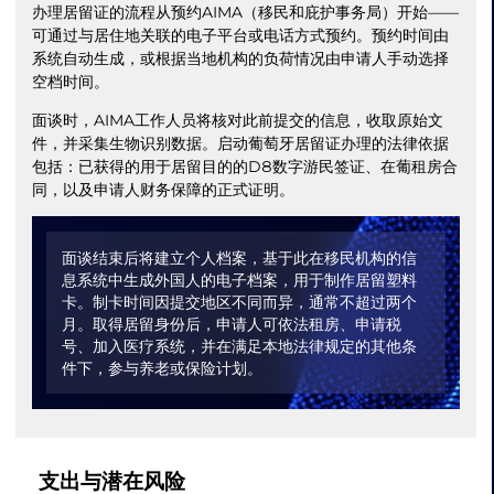
办理居留证的流程从预约AIMA（移民和庇护事务局）开始——
可通过与居住地关联的电子平台或电话方式预约。预约时间由
系统自动生成，或根据当地机构的负荷情况由申请人手动选择
空档时间。
面谈时，AIMA工作人员将核对此前提交的信息，收取原始文
件，并采集生物识别数据。启动葡萄牙居留证办理的法律依据
包括：已获得的用于居留目的的D8数字游民签证、在葡租房合
同，以及申请人财务保障的正式证明。
面谈结束后将建立个人档案，基于此在移民机构的信
息系统中生成外国人的电子档案，用于制作居留塑料
卡。制卡时间因提交地区不同而异，通常不超过两个
月。取得居留身份后，申请人可依法租房、申请税
号、加入医疗系统，并在满足本地法律规定的其他条
件下，参与养老或保险计划。
支出与潜在风险