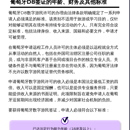
葡萄牙D8签证的年龄、财务及其他标准
葡萄牙D8数字游民许可的办理由法律条款明确规定了一系列申
请人必须满足的标准。该类别不适用于旅游或学习目的，仅针
对能够证明其在境外有持续专业活动的个人。只有完全符合设
定标准，包括法律身份、收入来源、国籍和必要文件，申请才
可被受理。
在葡萄牙申请远程工作人员许可的主体必须是以远程就业方式
从事活动的自然人，包括在外国司法辖区注册公司任职的雇
员，或与非居民客户基于合同或项目合作的独立专业人员。关
键条件是不与葡萄牙注册雇主存在劳动关系，因为葡萄牙法律
不允许以数字游民签证替代劳务移民。
申请葡萄牙数字游民许可的收入必须是本国法定最低工资的四
倍。收入可以是固定报酬，也可以是提供专业服务所得，只要
能提供收入来源的书面证明。此项限制旨在避免申请人在葡萄
牙逗留期间出现经济困难，并减少对国家社会机制的负担。
要获得葡萄牙数字游民签证，申请人必须符合以下标准：
已达法定行为能力年龄（18岁及以上）；