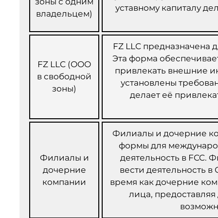
зоны с одним
уставному капиталу де
владельцем)
FZ LLC предназначена д
Эта форма обеспечивает
FZ LLC (ООО
привлекать внешние инв
в свободной
установлены требован
зоны)
делает её привлека
Филиалы и дочерние ко
формы для междунаро
Филиалы и
деятельность в FCC.
дочерние
вести деятельность в
компании
время как дочерние ко
лица, предоставляя
возможн