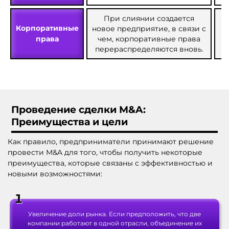
При слиянии создается
Корпоративные
новое предприятие, в связи с
к
права
чем, корпоративные права
перераспределяются вновь.
Проведение сделки M&A
:
Преимущества и цели
Как правило, предприниматели принимают решение
провести M&A
для того, чтобы получить некоторые
преимущества, которые связаны с эффективностью и
новыми возможностями:
Увеличение доли рынка. Если предположить, что две
компании работают в одной отрасли, объединение их