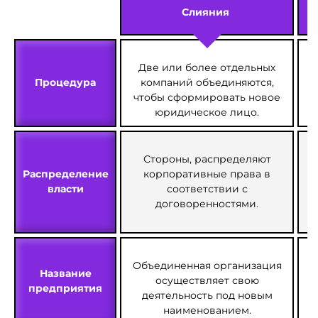
Слияния
Две или более отдельных
Процедура
компаний объединяются,
чтобы сформировать новое
юридическое лицо.
Стороны, распределяют
К
Распределение
корпоративные права в
власти
соответствии с
договоренностями.
Объединенная организация
Название
осуществляет свою
предприятия
деятельность под новым
наименованием.