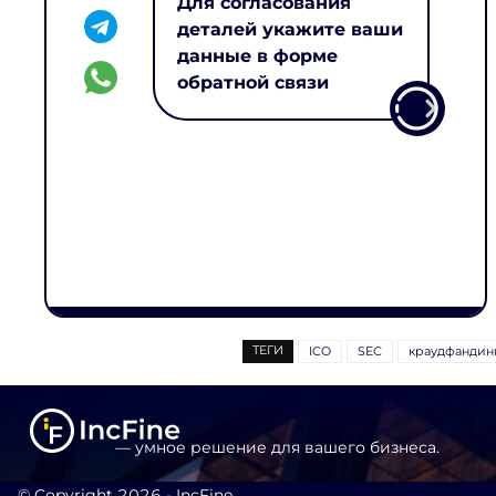
Для согласования
деталей укажите ваши
данные в форме
обратной связи
ТЕГИ
ICO
SEC
краудфандин
— умное решение для вашего бизнеса.
© Copyright 2026 - IncFine