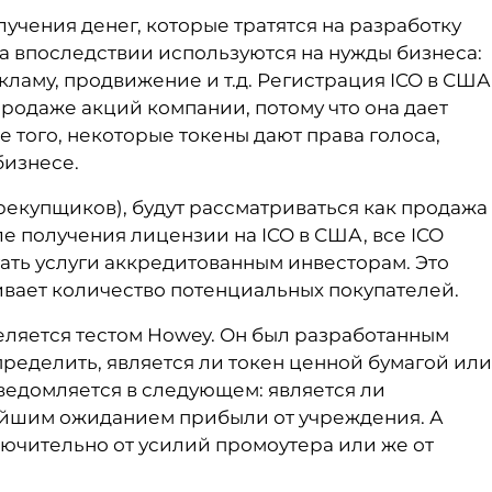
лучения денег, которые тратятся на разработку
ва впоследствии используются на нужды бизнеса:
екламу, продвижение и т.д. Регистрация ICO в США
родаже акций компании, потому что она дает
 того, некоторые токены дают права голоса,
бизнесе.
ерекупщиков), будут рассматриваться как продажа
сле получения лицензии на ICO в США, все ICO
гать услуги аккредитованным инвесторам. Это
ивает количество потенциальных покупателей.
еляется тестом Howey. Он был разработанным
пределить, является ли токен ценной бумагой или
ведомляется в следующем: является ли
ейшим ожиданием прибыли от учреждения. А
ючительно от усилий промоутера или же от