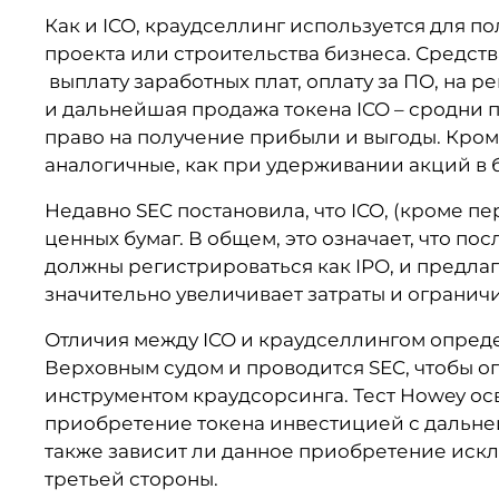
Как и ICO, краудселлинг используется для по
проекта или строительства бизнеса. Средст
выплату заработных плат, оплату за ПО, на р
и дальнейшая продажа токена ICO – сродни п
право на получение прибыли и выгоды. Кроме
аналогичные, как при удерживании акций в 
Недавно SEC постановила, что ICO, (кроме п
ценных бумаг. В общем, это означает, что по
должны регистрироваться как IPO, и предла
значительно увеличивает затраты и огранич
Отличия между ICO и краудселлингом опред
Верховным судом и проводится SEC, чтобы о
инструментом краудсорсинга. Тест Howey ос
приобретение токена инвестицией с дальн
также зависит ли данное приобретение искл
третьей стороны.