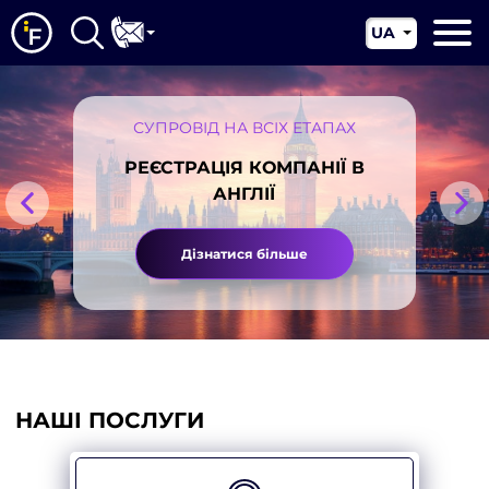
UA
EN
Головна
CN
Про нас
СУПРОВІД НА ВСІХ ЕТАПАХ
РЕЄСТРАЦІЯ КОМПАНІЇ В
Наші послуги
АНГЛІЇ
Новини
Дізнатися більше
Юрисдикції
Контакти
НАШІ ПОСЛУГИ