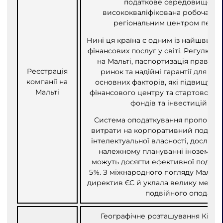
податкове середовище та 
висококваліфікована робоча си
регіональним центром перед
Нині ця країна є одним із найшвидш
фінансових послуг у світі. Регулюва
на Мальті, паспортизація прав на
Реєстрація
ринок та надійні гарантії для інв
компанії на
основних факторів, які підвищують
Мальті
фінансового центру та стартового 
фондів та інвестиційних 
Система оподаткування пропонує 
витрати на корпоративний податок.
інтелектуальної власності, дослідж
належному плануванні іноземні і
можуть досягти ефективної податко
5%. З міжнародного погляду Мальта 
директив ЄС й уклала велику мереж
подвійного оподатку
Географічне розташування Кіпру 