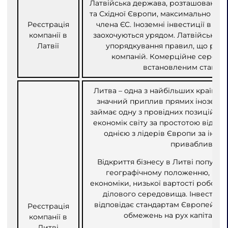
Латвійська держава, розташована на
та Східної Європи, максимально вик
Реєстрація
члена ЄС. Іноземні інвестиції в Лат
компанії в
заохочуються урядом. Латвійська в
Латвії
упорядкування правил, що рег
компаній. Комерційне середо
встановленим стандар
Литва – одна з найбільших країн Ба
значний приплив прямих іноземни
займає одну з провідних позицій у 
економік світу за простотою відкрит
однією з лідерів Європи за інде
привабливості
Відкриття бізнесу в Литві популя
географічному положенню, поєд
економіки, низької вартості робочої
ділового середовища. Інвестиці
відповідає стандартам Європейсько
Реєстрація
обмежень на рух капіталу т
компанії в
Литві