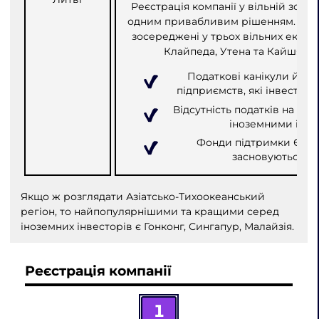
Реєстрація компанії у вільній зоні
одним привабливим рішенням. Інвес
зосереджені у трьох вільних економ
Клайпеда, Утена та Кайшядор
Податкові канікули й под
підприємств, які інвестуют
Відсутність податків на див
іноземними інве
Фонди підтримки ЄС д
засновуються у 
Якщо ж розглядати Азіатсько-Тихоокеанський
регіон, то найпопулярнішими та кращими серед
іноземних інвесторів є Гонконг, Сингапур, Малайзія.
Реєстрація компанії
1