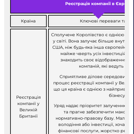
Реєстрація компанії в Європі
Країна
Ключові переваги та ос
Сполучене Королівство є однією з н
у світі. Вона залучає більше внутрішн
США, ніж будь-яка інша європейська
майже чверть усіх інвестицій до
знаходить своє відображення у к
компаній, які ведуть тут 
Сприятливе ділове середовище 
процес реєстрації компанії у Великі
що ця країна є однією з найпривабл
бізнесу.
Реєстрація
компанії у
Уряд надає пріоритет залученню інв
Великій
та прагне забезпечити максим
Британії
нормативно-правову базу. Мало о
володіння або інвестиції, хоча деяк
фінансові послуги, жорстко регул