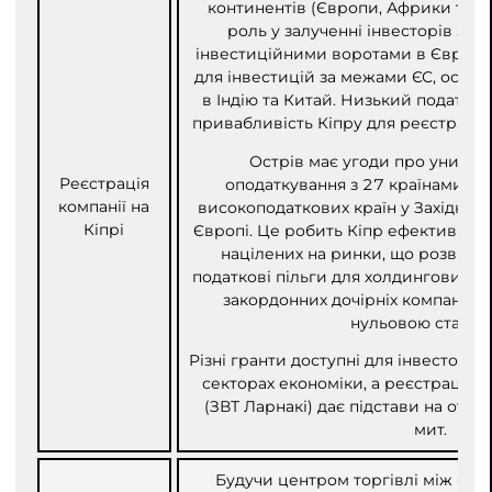
континентів (Європи, Африки та Аз
роль у залученні інвесторів з-за
інвестиційними воротами в Євросо
для інвестицій за межами ЄС, особл
в Індію та Китай. Низький податок
привабливість Кіпру для реєстрації 
Острів має угоди про уникне
Реєстрація
оподаткування з 27 країнами, зо
компанії на
високоподаткових країн у Західній, 
Кіпрі
Європі. Це робить Кіпр ефективним
націлених на ринки, що розвиваю
податкові пільги для холдингових ко
закордонних дочірніх компаній о
нульовою ставко
Різні гранти доступні для інвесторів
секторах економіки, а реєстрація ко
(ЗВТ Ларнакі) дає підстави на отри
мит.
Будучи центром торгівлі між Єв