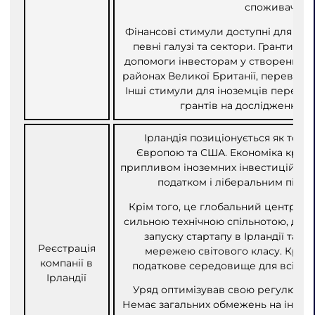
споживачів.
Фінансові стимули доступні для комп
певні галузі та сектори. Гранти мо
допомоги інвесторам у створенні ро
районах Великої Британії, переваж
Інші стимули для іноземців перев
грантів на дослідження т
Ірландія позиціонується як торг
Європою та США. Економіка країн
припливом іноземних інвестицій, н
податком і ліберальним підход
Крім того, це глобальний центр еле
сильною технічною спільнотою, дос
запуску стартапу в Ірландії та 
Реєстрація
мережею світового класу. Краї
компанії в
податкове середовище для всіх при
Ірландії
Уряд оптимізував свою регулювал
Немає загальних обмежень на інозем