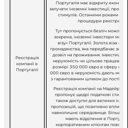
Португалія має відкриту економік
залучати іноземні інвестиції, пропо
стимулів. Останніми роками Пор
процедури реєстрації 
Тут пропонується безліч можливос
зокрема, іноземні інвестори можу
візу» Португалії. Золота віза — 
громадянства, яка передбачає значні
дозвіл на проживання. Інвестиції м
Реєстрація
нерухомість чи цільове працевлашт
компанії в
розмірі 350 000 євро в сферу оно
Португалії
000 євро в нерухомість дають можл
з гарантованим шляхом до постійно
Реєстрація компанії на Мадейрі чи
пропонує щедрі податкові стимули
також доступні для великих інвес
пропозицій, що позитивно впливають
навколишнє середовище. Більшість
мають відділення в Португалі
корпоративним клієнтам повний 