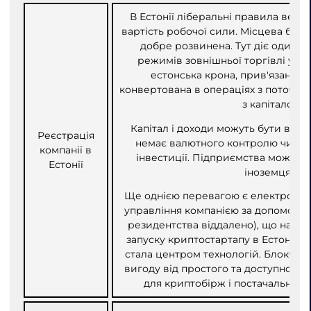
В Естонії ліберальні правила веден
вартість робочої сили. Місцева банк
добре розвинена. Тут діє один і
режимів зовнішньої торгівлі у сві
естонська крона, прив'язана до
конвертована в операціях з поточног
з капіталом.
Капітал і доходи можуть бути вільн
Реєстрація
немає валютного контролю чи об
компанії в
інвестиції. Підприємства можуть
Естонії
іноземцям.
Ще однією перевагою є електронни
управління компанією за допомого
резидентства віддалено), що надає
запуску криптостартапу в Естонії. У 
стала центром технологій. Блокчей
вигоду від простого та доступного 
для криптобірж і постачальників