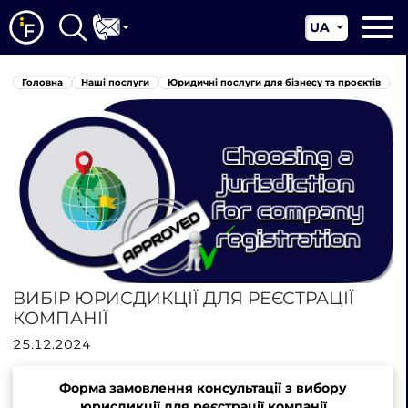
UA
EN
Головна
Головна
Наші послуги
Юридичні послуги для бізнесу та проєктів
CN
Про нас
Наші послуги
Новини
Юрисдикції
Контакти
ВИБІР ЮРИСДИКЦІЇ ДЛЯ РЕЄСТРАЦІЇ
КОМПАНІЇ
25.12.2024
Форма замовлення консультації з вибору
юрисдикції для реєстрації компанії