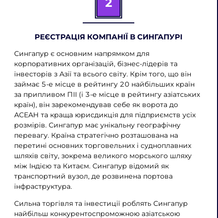
2
РЕЄСТРАЦІЯ КОМПАНІЇ В СИНГАПУРІ
Сингапур є основним напрямком для
корпоративних організацій, бізнес-лідерів та
інвесторів з Азії та всього світу. Крім того, що він
займає 5-е місце в рейтингу 20 найбільших країн
за припливом ПІІ (і 3-е місце в рейтингу азіатських
країн), він зарекомендував себе як ворота до
АСЕАН та краща юрисдикція для підприємств усіх
розмірів. Сингапур має унікальну географічну
перевагу. Країна стратегічно розташована на
перетині основних торговельних і судноплавних
шляхів світу, зокрема великого морського шляху
між Індією та Китаєм. Сингапур відомий як
транспортний вузол, де розвинена портова
інфраструктура.
Сильна торгівля та інвестиції роблять Сингапур
найбільш конкурентоспроможною азіатською