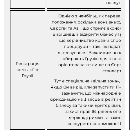
послуг.
Однією з найбільших переваг Груз
положення, оскільки вона знаходит
Європи та Азії, що сприяє економічн
Вирішивши відкрити бізнес у Грузії
що керівництво країни спростил
процедури – такі, як податков
ліцензування. Важливим аспектом
обирають Грузію для інвестицій
Реєстрація
орієнтована не лише на Європу, 
компанії в
стандарти.
Грузії
Тут є спеціальна «вільна зона», орі
Якщо Ви вирішили запустити IT-старта
зазначити, що міжнародні експ
юрисдикцію на 1 місце в рейтингу на
бізнесу за такими критеріями, як 
захист прав ІВ, рівень оподатк
держпідтримки та захисту бі
конкурентоспроможної ІТ-ін