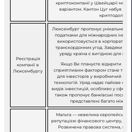
криптокомпанії у Швейцарії може
варіантом. Кантон Цуг набув попу
криптодолина.
Люксембург пропонує унікальне се
податками для міжнародних інвест
використовується в корпоративн
транскордонних угод. Завдяки пр
уряду країна є вигідною для між
Реєстрація
Якщо Ви плануєте відкрити бізн
компанії в
сприятливим фактором стане те, що
Люксембургу
для інвесторів у виробничий сект
технологій. Уряд надає пайове фін
видів інвестицій, особливо у сфері
також пропонує банківські послуги 
представлені багато міжнар
Мальта — невелика європейська к
репутацією фінансового центру, що
Розвинена правова система, ко