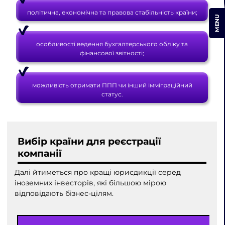
політична, економічна та правова стабільність країни;
MENU
особливості ведення бухгалтерського обліку та
фінансової звітності;
можливість отримати ППП чи інший імміграційний
статус.
Вибір країни для реєстрації
компанії
Далі йтиметься про кращі юрисдикції серед
іноземних інвесторів, які більшою мірою
відповідають бізнес-цілям.