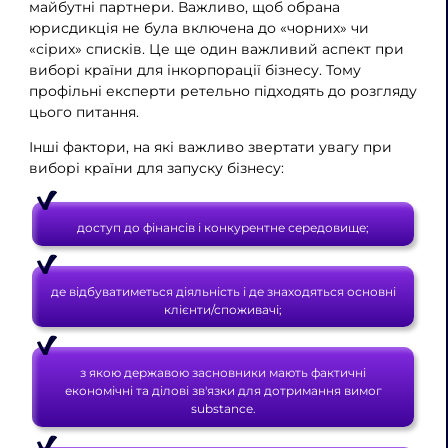
майбутні партнери. Важливо, щоб обрана
юрисдикція не була включена до «чорних» чи
«сірих» списків. Це ще один важливий аспект при
виборі країни для інкорпорації бізнесу. Тому
профільні експерти ретельно підходять до розгляду
цього питання.
Інші фактори, на які важливо звертати увагу при
виборі країни для запуску бізнесу:
доступ до фінансів і конкурентне середовище;
де відбуватиметься діяльність і де знаходяться основні
клієнти/споживачі;
з якою державою засновники мають фактичні
економічні та ділові зв'язки для дотримання вимог
substance.