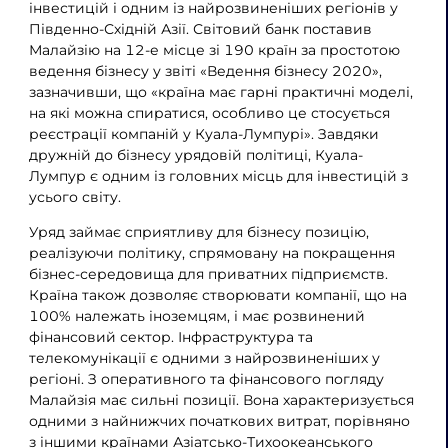
інвестицій і одним із найрозвиненіших регіонів у
Південно-Східній Азії. Світовий банк поставив
Малайзію на 12-е місце зі 190 країн за простотою
ведення бізнесу у звіті «Ведення бізнесу 2020»,
зазначивши, що «країна має гарні практичні моделі,
на які можна спиратися, особливо це стосується
реєстрації компаній у Куала-Лумпурі». Завдяки
дружній до бізнесу урядовій політиці, Куала-
Лумпур є одним із головних місць для інвестицій з
усього світу.
Уряд займає сприятливу для бізнесу позицію,
реалізуючи політику, спрямовану на покращення
бізнес-середовища для приватних підприємств.
Країна також дозволяє створювати компанії, що на
100% належать іноземцям, і має розвинений
фінансовий сектор. Інфраструктура та
телекомунікації є одними з найрозвиненіших у
регіоні. З оперативного та фінансового погляду
Малайзія має сильні позиції. Вона характеризується
одними з найнижчих початкових витрат, порівняно
з іншими країнами Азіатсько-Тихоокеанського