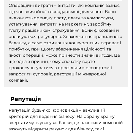
Операційні витрати – витрати, які компанія зазнає
під час звичайної господарської діяльності. Вони
включають орендну плату, плату за компослуги,
устаткування, витрати на маркетинг, заробітну
плату працівникам, страхування. Вони фіксовані й
оплачуються регулярно. Знаходження правильного
балансу, а саме отримання конкурентних переваг і
прибутку, при цьому збереження цілісності та
якості операцій, може принести значні вигоди. Це
ще одна з причин, чому спочатку варто
проконсультуватися з профільним експертом і
запросити супровід реєстрації міжнародної
компанії.
Репутація
Репутація будь-якої юрисдикції – важливий
критерій для ведення бізнесу. На обрану країну
звертатимуть увагу як банки, де власники компаній
захочуть відкрити рахунок для бізнесу, так і