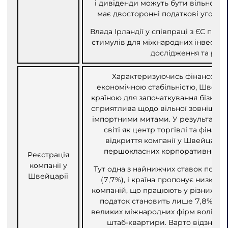
і дивіденди можуть бути вільно реп
має двосторонні податкові угоди з
Влада Ірландії у співпраці з ЄС пр
стимулів для міжнародних інвесторі
дослідження та роз
Характеризуючись фінансовою
економічною стабільністю, Швейц
країною для започаткування бізнесу
сприятлива щодо вільної зовнішньої
імпортними митами. У результаті кр
світі як центр торгівлі та фінансі
відкриття компанії у Швейцарії 
першокласних корпоративних ба
Реєстрація
компанії у
Тут одна з найнижчих ставок податк
Швейцарії
(7,7%), і країна пропонує низку п
компаній, що працюють у різних га
податок становить лише 7,8%. Із 
великих міжнародних фірм воліють 
штаб-квартири. Варто відзначит