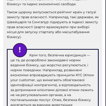
бізнесу» та Індекс економічної свободи.
Також щороку випускається рейтинг країн у галузі
захисту прав власності. Наприклад, такі держави, як
Швейцарія та Сингапур лідирують в Індексі захисту
прав власності (варто враховувати при виборі
місця для запуску стартапу або масштабування
бізнесу).
Крім того, безпечна юрисдикція —
це та, де розроблені законодавчі норми
ведення бізнесу, що жорстко регулюються, і
норми поведінки. Наприклад, розвинені
економіки впроваджують принципи KYC (Know
your customer, що вимагають обов'язкової
ідентифікації контрагента), а відповідальність
за дотримання клієнтами ділової етики лежить
не на регулювальних органах, а на
постачальниках послуг. Отже, безпека бізнесу
досягається за рахунок жорсткіших