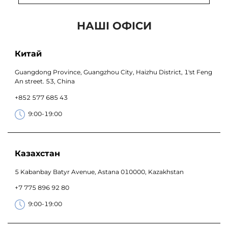
НАШІ ОФІСИ
Китай
Guangdong Province, Guangzhou City, Haizhu District, 1'st Feng
An street. 53, China
+852 577 685 43
9:00-19:00
Казахстан
5 Kabanbay Batyr Avenue, Astana 010000, Kazakhstan
+7 775 896 92 80
9:00-19:00