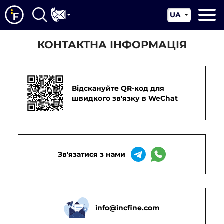
UA
EN
Головна
КОНТАКТНА ІНФОРМАЦІЯ
CN
Про нас
Наші послуги
Відскануйте QR-код для
Новини
швидкого зв'язку в WeChat
Юрисдикції
Контакти
Зв'язатися з нами
info@incfine.com