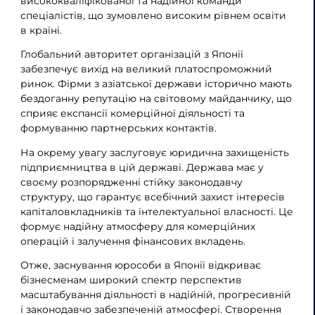
висококваліфікованої та надійної команди
спеціалістів, що зумовлено високим рівнем освіти
в країні.
Глобальний авторитет організацій з Японії
забезпечує вихід на великий платоспроможний
ринок. Фірми з азіатської держави історично мають
бездоганну репутацію на світовому майданчику, що
сприяє експансії комерційної діяльності та
формуванню партнерських контактів.
На окрему увагу заслуговує юридична захищеність
підприємництва в цій державі. Держава має у
своєму розпорядженні стійку законодавчу
структуру, що гарантує всебічний захист інтересів
капіталовкладників та інтелектуальної власності. Це
формує надійну атмосферу для комерційних
операцій і залучення фінансових вкладень.
Отже, заснування юрособи в Японії відкриває
бізнесменам широкий спектр перспектив
масштабування діяльності в надійній, прогресивній
і законодавчо забезпеченій атмосфері. Створення