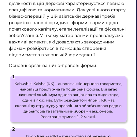
діяльності в цій державі характеризується певною
специфікою та нормативами. Для успішного старту
бізнес-операцій у цій азіатській державі треба
розуміти головні юридичні форми, норми щодо
початкового капіталу, етапи легалізації та фіскальні
зобов'язання. У цьому матеріалі ми проаналізуємо
важливі аспекти, які дозволяють закордонним
фірмам розібратися в тонкощах створення
підприємства в японській юрисдикції.
Основні організаційно-правові форми:
Kabushiki Kaisha (KK) – аналог акціонерного товариства,
найбільш престижна та поширена форма. Вимагає
наявності як мінімум одного акціонера та директора,
один із яких має бути резидентом Японії. KK має
складнішу структуру управління з обов'язковою радою
директорів та загальними зборами акціонерів.
Реєстрація триває 1-2 місяці.
Godo Kaisha (GK) – товариство з обмеженою