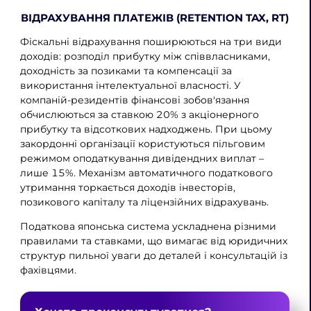
ВІДРАХУВАННЯ ПЛАТЕЖІВ (RETENTION TAX, RT)
Фіскальні відрахування поширюються на три види
доходів: розподіл прибутку між співвласниками,
доходність за позиками та компенсації за
використання інтелектуальної власності. У
компаній-резидентів фінансові зобов'язання
обчислюються за ставкою 20% з акціонерного
прибутку та відсоткових надходжень. При цьому
закордонні організації користуються пільговим
режимом оподаткування дивідендних виплат –
лише 15%. Механізм автоматичного податкового
утримання торкається доходів інвесторів,
позикового капіталу та ліцензійних відрахувань.
Податкова японська система ускладнена різними
правилами та ставками, що вимагає від юридичних
структур пильної уваги до деталей і консультацій із
фахівцями.