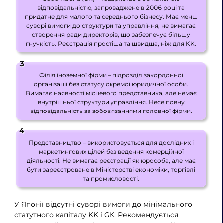
відповідальністю, запроваджене в 2006 році та
придатне для малого та середнього бізнесу. Має менш
суворі вимоги до структури та управління, не вимагає
створення ради директорів, що забезпечує більшу
гнучкість. Реєстрація простіша та швидша, ніж для KK.
Філія іноземної фірми – підрозділ закордонної
організації без статусу окремої юридичної особи.
Вимагає наявності місцевого представника, але немає
внутрішньої структури управління. Несе повну
відповідальність за зобов'язаннями головної фірми.
Представництво – використовується для дослідних і
маркетингових цілей без ведення комерційної
діяльності. Не вимагає реєстрації як юрособа, але має
бути зареєстроване в Міністерстві економіки, торгівлі
та промисловості.
У Японії відсутні суворі вимоги до мінімального
статутного капіталу KK і GK. Рекомендується