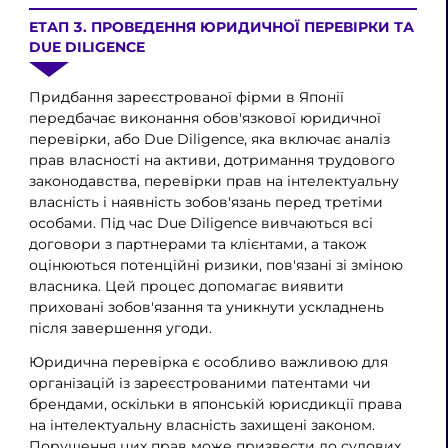
ЕТАП 3. ПРОВЕДЕННЯ ЮРИДИЧНОЇ ПЕРЕВІРКИ ТА
DUE DILIGENCE
Придбання зареєстрованої фірми в Японії
передбачає виконання обов'язкової юридичної
перевірки, або Due Diligence, яка включає аналіз
прав власності на активи, дотримання трудового
законодавства, перевірки прав на інтелектуальну
власність і наявність зобов'язань перед третіми
особами. Під час Due Diligence вивчаються всі
договори з партнерами та клієнтами, а також
оцінюються потенційні ризики, пов'язані зі зміною
власника. Цей процес допомагає виявити
приховані зобов'язання та уникнути ускладнень
після завершення угоди.
Юридична перевірка є особливо важливою для
організацій із зареєстрованими патентами чи
брендами, оскільки в японській юрисдикції права
на інтелектуальну власність захищені законом.
Порушення цих прав може призвести до судових