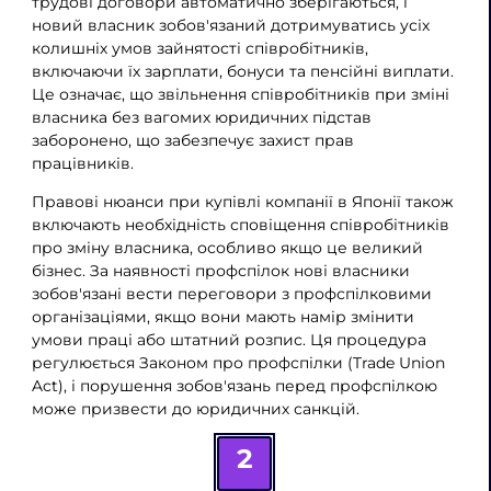
трудові договори автоматично зберігаються, і
новий власник зобов'язаний дотримуватись усіх
колишніх умов зайнятості співробітників,
включаючи їх зарплати, бонуси та пенсійні виплати.
Це означає, що звільнення співробітників при зміні
власника без вагомих юридичних підстав
заборонено, що забезпечує захист прав
працівників.
Правові нюанси при купівлі компанії в Японії також
включають необхідність сповіщення співробітників
про зміну власника, особливо якщо це великий
бізнес. За наявності профспілок нові власники
зобов'язані вести переговори з профспілковими
організаціями, якщо вони мають намір змінити
умови праці або штатний розпис. Ця процедура
регулюється Законом про профспілки (Trade Union
Act), і порушення зобов'язань перед профспілкою
може призвести до юридичних санкцій.
2