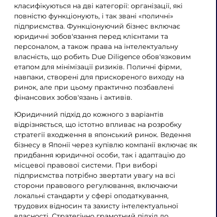
класифікуються на дві категорії: організації, які
повністю функціонують, і так звані «поличні»
підприємства. Функціонуючий бізнес включає
юридичні зобов'язання перед клієнтами та
персоналом, а також права на інтелектуальну
власність, що робить Due Diligence обов'язковим
етапом для мінімізації ризиків. Поличні фірми,
навпаки, створені для прискореного виходу на
ринок, але при цьому практично позбавлені
фінансових зобов'язань і активів.
Юридичний підхід до кожного з варіантів
відрізняється, що істотно впливає на розробку
стратегії входження в японський ринок. Ведення
бізнесу в Японії через купівлю компанії включає як
придбання юридичної особи, так і адаптацію до
місцевої правової системи. При виборі
підприємства потрібно звертати увагу на всі
сторони правового регулювання, включаючи
локальні стандарти у сфері оподаткування,
трудових відносин та захисту інтелектуальної
власності. Стратегічно грамотний підхід до