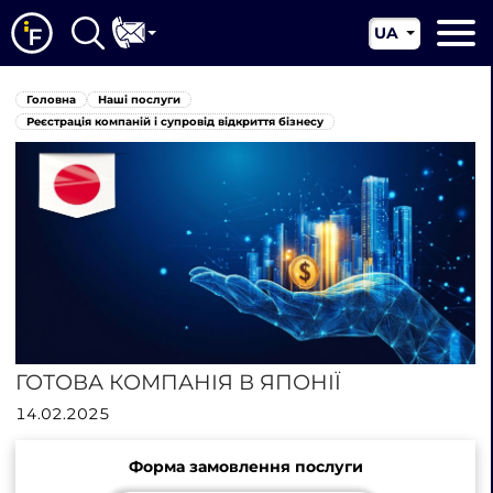
UA
EN
Головна
Головна
Наші послуги
CN
Про нас
Реєстрація компаній і супровід відкриття бізнесу
Наші послуги
Новини
Юрисдикції
Контакти
ГОТОВА КОМПАНІЯ В ЯПОНІЇ
14.02.2025
Форма замовлення послуги