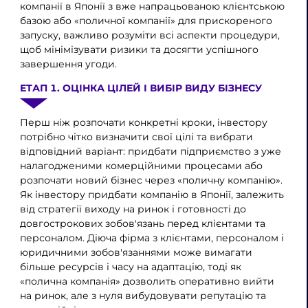
компанії в Японії з вже напрацьованою клієнтською
базою або «поличної компанії» для прискореного
запуску, важливо розуміти всі аспекти процедури,
щоб мінімізувати ризики та досягти успішного
завершення угоди.
ЕТАП 1. ОЦІНКА ЦІЛЕЙ І ВИБІР ВИДУ БІЗНЕСУ
Перш ніж розпочати конкретні кроки, інвестору
потрібно чітко визначити свої цілі та вибрати
відповідний варіант: придбати підприємство з уже
налагодженими комерційними процесами або
розпочати новий бізнес через «поличну компанію».
Як інвестору придбати компанію в Японії, залежить
від стратегії виходу на ринок і готовності до
довгострокових зобов'язань перед клієнтами та
персоналом. Діюча фірма з клієнтами, персоналом і
юридичними зобов'язаннями може вимагати
більше ресурсів і часу на адаптацію, тоді як
«полична компанія» дозволить оперативно вийти
на ринок, але з нуля вибудовувати репутацію та