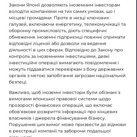
Закони Японії дозволяють іноземним інвесторам
володіти компаніями на тих самих умовах, що і
місцеві громадяни. Проте в низці ключових
галузей, включаючи енергетику, телекомунікації та
оборонну промисловість, діють специфічні
обмеження. Іноземні підприємці повинні отримати
відповідні ліцензії або дозволи на ведення
діяльності в цих сферах. Відповідно до Закону про
контроль за іноземними інвестиціями, деякі
інвестиційні операції вимагають повідомлення і
можуть піддаватися перевіркам з боку державних
органів з метою запобігання загрозам національній
безпеці.
Важливо, щоб іноземні інвестори були обізнані з
вимогами японської правової системи щодо
прозорості фінансових операцій, що включає
обов'язкове розкриття інформації про кінцевих
власників і джерела фінансування бізнесу.
Порушення цих вимог може призвести до відмови
в реєстрації компанії та заборони подальшої