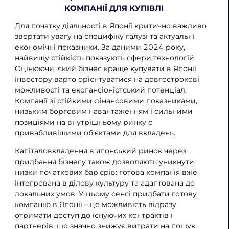
КОМПАНІЇ ДЛЯ КУПІВЛІ
Для початку діяльності в Японії критично важливо
звертати увагу на специфіку галузі та актуальні
економічні показники. За даними 2024 року,
найвищу стійкість показують сфери технологій.
Оцінюючи, який бізнес краще купувати в Японії,
інвестору варто орієнтуватися на довгострокові
можливості та експансіоністський потенціал.
Компанії зі стійкими фінансовими показниками,
низьким борговим навантаженням і сильними
позиціями на внутрішньому ринку є
привабливішими об'єктами для вкладень.
Капіталовкладення в японський ринок через
придбання бізнесу також дозволяють уникнути
низки початкових бар'єрів: готова компанія вже
інтегрована в ділову культуру та адаптована до
локальних умов. У цьому сенсі придбати готову
компанію в Японії – це можливість відразу
отримати доступ до існуючих контрактів і
партнерів, що значно знижує витрати на пошук