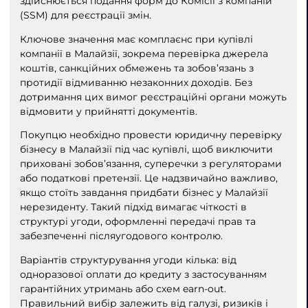
здійснюється подання форм до Комісії з компаній
(SSM) для реєстрації змін.
Ключове значення має комплаєнс при купівлі
компанії в Малайзії, зокрема перевірка джерела
коштів, санкційних обмежень та зобов’язань з
протидії відмиванню незаконних доходів. Без
дотримання цих вимог реєстраційні органи можуть
відмовити у прийнятті документів.
Покупцю необхідно провести юридичну перевірку
бізнесу в Малайзії під час купівлі, щоб виключити
приховані зобов’язання, суперечки з регуляторами
або податкові претензії. Це надзвичайно важливо,
якщо стоїть завдання придбати бізнес у Малайзії
нерезиденту. Такий підхід вимагає чіткості в
структурі угоди, оформленні передачі прав та
забезпеченні післяугодового контролю.
Варіантів структурування угоди кілька: від
одноразової оплати до кредиту з застосуванням
гарантійних утримань або схем earn-out.
Правильний вибір залежить від галузі, ризиків і