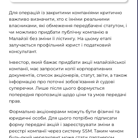
Для операцій із закритими компаніями критично
важливо визначити, хто є їхніми реальними
власниками, які обмеження передбачені статутом, і
чи можливо придбати публічну компанію в
Малайзії без зміни її лістингу. На цьому етапі
залучається профільний юрист і податковий
консультант.
Інвестор, який бажає придбати акції малайзійської
компанії, має запросити копії корпоративних
документів, список акціонерів, статут, звіти, а також
інформацію про поточні зобов’язання й судові
суперечки. Лише після цього формується
попередня пропозиція щодо ціни та умов передачі
прав.
Формально акціонерами можуть бути фізичні та
юридичні особи. Для цього потрібно підписати
форму передачі акцій і зареєструвати зміни в
реєстрі компанії через систему SSM. Таким чином
будь-який нерезидент може стати партнером