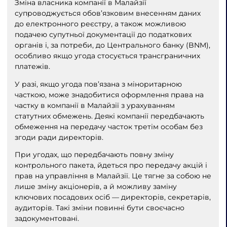
Зміна власника компанії в Малайзії
супроводжується обов’язковим внесенням даних
до електронного реєстру, а також можливою
подачею супутньої документації до податкових
органів і, за потреби, до Центрального банку (BNM),
особливо якщо угода стосується трансграничних
платежів.
У разі, якщо угода пов’язана з міноритарною
часткою, може знадобитися оформлення права на
частку в компанії в Малайзії з урахуванням
статутних обмежень. Деякі компанії передбачають
обмеження на передачу часток третім особам без
згоди ради директорів.
При угодах, що передбачають повну зміну
контрольного пакета, йдеться про передачу акцій і
прав на управління в Малайзії. Це тягне за собою не
лише зміну акціонерів, а й можливу заміну
ключових посадових осіб — директорів, секретарів,
аудиторів. Такі зміни повинні бути своєчасно
задокументовані.