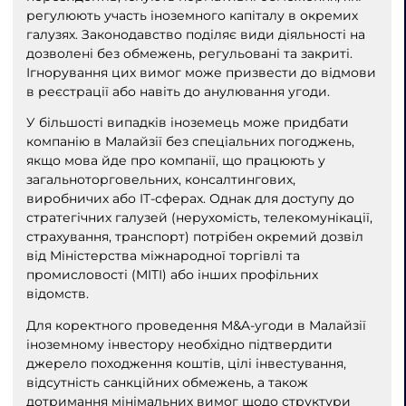
регулюють участь іноземного капіталу в окремих
галузях. Законодавство поділяє види діяльності на
дозволені без обмежень, регульовані та закриті.
Ігнорування цих вимог може призвести до відмови
в реєстрації або навіть до анулювання угоди.
У більшості випадків іноземець може придбати
компанію в Малайзії без спеціальних погоджень,
якщо мова йде про компанії, що працюють у
загальноторговельних, консалтингових,
виробничих або IT-сферах. Однак для доступу до
стратегічних галузей (нерухомість, телекомунікації,
страхування, транспорт) потрібен окремий дозвіл
від Міністерства міжнародної торгівлі та
промисловості (MITI) або інших профільних
відомств.
Для коректного проведення M&A-угоди в Малайзії
іноземному інвестору необхідно підтвердити
джерело походження коштів, цілі інвестування,
відсутність санкційних обмежень, а також
дотримання мінімальних вимог щодо структури