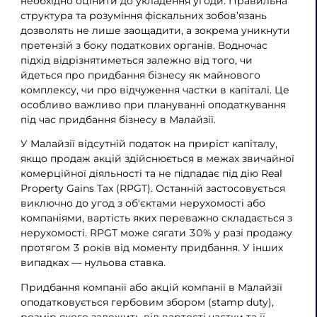
необхідно оцінити до укладення угоди. Правильна
структура та розуміння фіскальних зобов’язань
дозволять не лише заощадити, а зокрема уникнути
претензій з боку податкових органів. Водночас
підхід відрізнятиметься залежно від того, чи
йдеться про придбання бізнесу як майнового
комплексу, чи про відчуження частки в капіталі. Це
особливо важливо при плануванні оподаткування
під час придбання бізнесу в Малайзії.
У Малайзії відсутній податок на приріст капіталу,
якщо продаж акцій здійснюється в межах звичайної
комерційної діяльності та не підпадає під дію Real
Property Gains Tax (RPGT). Останній застосовується
виключно до угод з об'єктами нерухомості або
компаніями, вартість яких переважно складається з
нерухомості. RPGT може сягати 30% у разі продажу
протягом 3 років від моменту придбання. У інших
випадках — нульова ставка.
Придбання компанії або акцій компанії в Малайзії
оподатковується гербовим збором (stamp duty),
розмір якого залежить від вартості частки та її