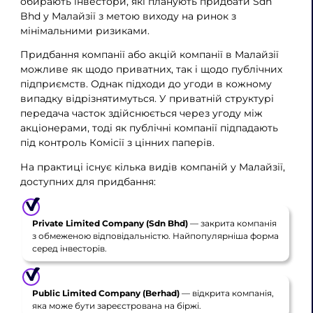
обирають інвестори, які планують придбати Sdn
Bhd у Малайзії з метою виходу на ринок з
мінімальними ризиками.
Придбання компанії або акцій компанії в Малайзії
можливе як щодо приватних, так і щодо публічних
підприємств. Однак підходи до угоди в кожному
випадку відрізнятимуться. У приватній структурі
передача часток здійснюється через угоду між
акціонерами, тоді як публічні компанії підпадають
під контроль Комісії з цінних паперів.
На практиці існує кілька видів компаній у Малайзії,
доступних для придбання:
Private Limited Company (Sdn Bhd)
— закрита компанія
з обмеженою відповідальністю. Найпопулярніша форма
серед інвесторів.
Public Limited Company (Berhad)
— відкрита компанія,
яка може бути зареєстрована на біржі.