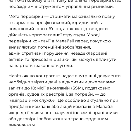
на початковому етапі, тому детальна перевірка стає
необхідним інструментом управління ризиками.
Мета перевірки — отримати максимально повну
інформацію про фінансовий, юридичний та
податковий стан об’єкта, а також підтвердити
дійсність корпоративної структури. У ході
перевірки компанії в Малайзії перед покупкою
виявляються потенційні зобов’язання,
адміністративні порушення, незадекларовані
активи та приховані ризики, які можуть вплинути
на вартість і законність угоди.
Навіть якщо контрагент надає внутрішні документи,
необхідно звіряти дані з відкритими джерелами:
запити до Комісії з компаній (SSM), податкових
органів, судових реєстрів і, за потреби, — до
імміграційної служби. Це особливо актуально при
придбанні компанії або акцій компанії в Малайзії,
якщо до її діяльності залучені іноземні працівники
або договірні зобов’язання з транскордонним
виконанням.