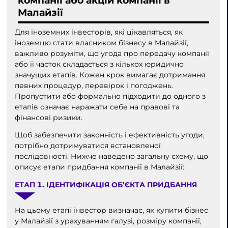
компанії або акцій компанії в
Малайзії
Для іноземних інвесторів, які цікавляться, як
іноземцю стати власником бізнесу в Малайзії,
важливо розуміти, що угода про передачу компанії
або її часток складається з кількох юридично
значущих етапів. Кожен крок вимагає дотримання
певних процедур, перевірок і погоджень.
Пропустити або формально підходити до одного з
етапів означає наражати себе на правові та
фінансові ризики.
Щоб забезпечити законність і ефективність угоди,
потрібно дотримуватися встановленої
послідовності. Нижче наведено загальну схему, що
описує етапи придбання компанії в Малайзії:
ЕТАП 1. ІДЕНТИФІКАЦІЯ ОБ’ЄКТА ПРИДБАННЯ
На цьому етапі інвестор визначає, як купити бізнес
у Малайзії з урахуванням галузі, розміру компанії,