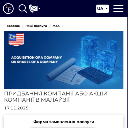
UA
EN
Головна
Головна
Наші послуги
M&A
CN
Про нас
Наші послуги
Новини
Юрисдикції
Контакти
ПРИДБАННЯ КОМПАНІЇ АБО АКЦІЙ
КОМПАНІЇ В МАЛАЙЗІЇ
17.11.2025
Форма замовлення послуги