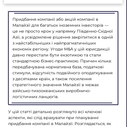
Придбання компанії або акцій компанії в
Малайзії для багатьох іноземних інвесторів —
це не просто крок у напрямку Південно-Східної
Азії, а усвідомлене рішення закріпитися в одній
з найстабільніших і найпрагматичніших
економік регіону. Угоди M&A у цій юрисдикції
давно перестали бути екзотикою та стали
стандартною бізнес-практикою. Причин кілька:
передбачувана нормативна база, податкові
стимули, відсутність подвійного оподаткування
з десятками країн, а також посилення
стратегічного значення Малайзії в межах
азійсько-тихоокеанських виробничо-
логістичних ланцюгів.
У цій статті детально розглянуто всі ключові
аспекти, які слід врахувати при плануванні
придбання компанії в Малайзії. Розглядається, як