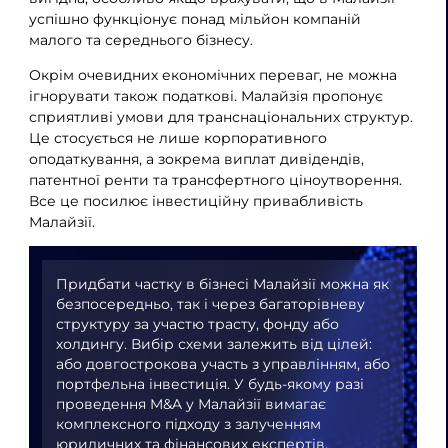
успішно функціонує понад мільйон компаній
малого та середнього бізнесу.
Окрім очевидних економічних переваг, не можна
ігнорувати також податкові. Малайзія пропонує
сприятливі умови для транснаціональних структур.
Це стосується не лише корпоративного
оподаткування, а зокрема виплат дивідендів,
патентної ренти та трансфертного ціноутворення.
Все це посилює інвестиційну привабливість
Малайзії.
Придбати частку в бізнесі Малайзії можна як
безпосередньо, так і через багаторівневу
структуру за участю трасту, фонду або
холдингу. Вибір схеми залежить від цілей:
або довгострокова участь з управлінням, або
портфельна інвестиція. У будь-якому разі
проведення M&A у Малайзії вимагає
комплексного підходу з залученням
юридичних та фінансових експертів.