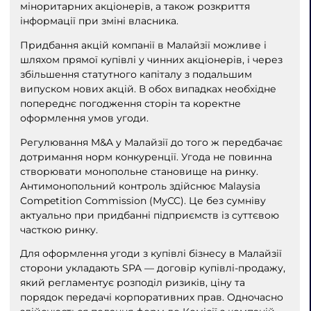
міноритарних акціонерів, а також розкриття
інформації при зміні власника.
Придбання акцій компанії в Малайзії можливе і
шляхом прямої купівлі у чинних акціонерів, і через
збільшення статутного капіталу з подальшим
випуском нових акцій. В обох випадках необхідне
попереднє погодження сторін та коректне
оформлення умов угоди.
Регулювання M&A у Малайзії до того ж передбачає
дотримання норм конкуренції. Угода не повинна
створювати монопольне становище на ринку.
Антимонопольний контроль здійснює Malaysia
Competition Commission (MyCC). Це без сумніву
актуально при придбанні підприємств із суттєвою
часткою ринку.
Для оформлення угоди з купівлі бізнесу в Малайзії
сторони укладають SPA — договір купівлі-продажу,
який регламентує розподіл ризиків, ціну та
порядок передачі корпоративних прав. Одночасно