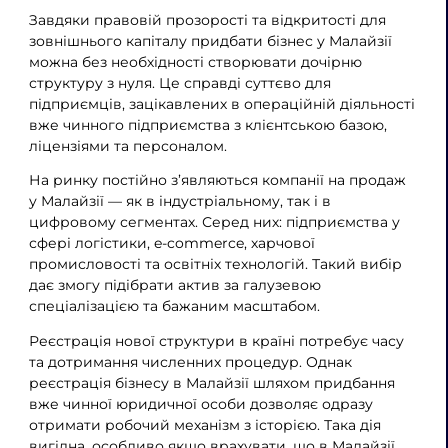
Завдяки правовій прозорості та відкритості для
зовнішнього капіталу придбати бізнес у Малайзії
можна без необхідності створювати дочірню
структуру з нуля. Це справді суттєво для
підприємців, зацікавлених в операційній діяльності
вже чинного підприємства з клієнтською базою,
ліцензіями та персоналом.
На ринку постійно з’являються компанії на продаж
у Малайзії — як в індустріальному, так і в
цифровому сегментах. Серед них: підприємства у
сфері логістики, e-commerce, харчової
промисловості та освітніх технологій. Такий вибір
дає змогу підібрати актив за галузевою
спеціалізацією та бажаним масштабом.
Реєстрація нової структури в країні потребує часу
та дотримання численних процедур. Однак
реєстрація бізнесу в Малайзії шляхом придбання
вже чинної юридичної особи дозволяє одразу
отримати робочий механізм з історією. Така дія
вигідна, особливо якщо врахувати, що в Малайзії