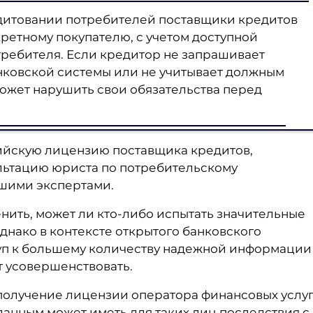
едитовании потребителей поставщики кредитов
ретному покупателю, с учетом доступной
ебителя. Если кредитор не запрашивает
нковской системы или не учитывает должным
может нарушить свои обязательства перед
лийскую лицензию поставщика кредитов,
льтацию юриста по потребительскому
ашими экспертами.
нить, может ли кто-либо испытать значительные
Однако в контексте открытого банковского
уп к большему количеству надежной информации
т усовершенствовать.
 получение лицензии оператора финансовых услу
данным может иметь для таких лиц последствия с