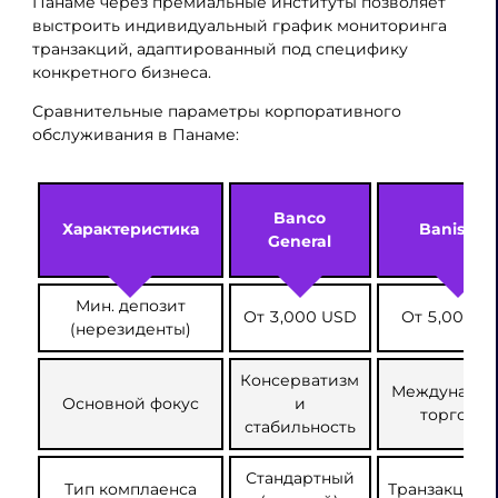
Панаме через премиальные институты позволяет
выстроить индивидуальный график мониторинга
транзакций, адаптированный под специфику
конкретного бизнеса.
Сравнительные параметры корпоративного
обслуживания в Панаме:
Banco
Характеристика
Banistmo
General
Мин. депозит
От 3,000 USD
От 5,000 U
(нерезиденты)
Консерватизм
Международ
Основной фокус
и
торговля
стабильность
Стандартный
Тип комплаенса
Транзакцио