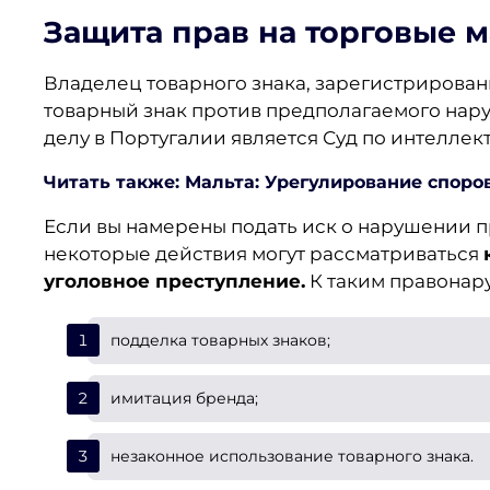
Защита прав на торговые 
Владелец товарного знака, зарегистрированн
товарный знак против предполагаемого нар
делу в Португалии является Суд по интеллек
Читать также: Мальта: Урегулирование споро
Если вы намерены подать иск о нарушении пра
некоторые действия могут рассматриваться
уголовное преступление.
К таким правонару
подделка товарных знаков;
имитация бренда;
незаконное использование товарного знака.