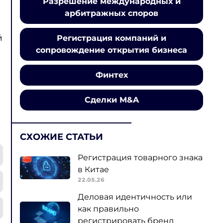
Разрешение международных и
арбитражных споров
й
Регистрация компаний и
сопровождение открытия бизнеса
Финтех
Сделки M&A
СХОЖИЕ СТАТЬИ
Регистрация товарного знака
в Китае
22.05.26
Деловая идентичность или
как правильно
регистрировать бренд