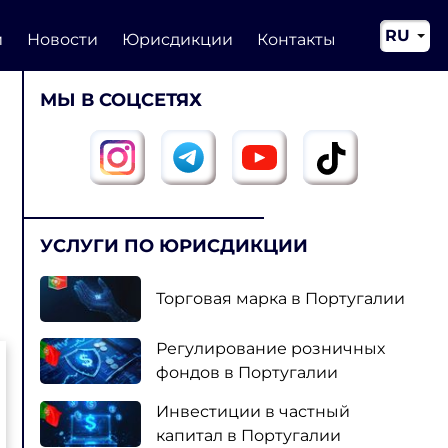
RU
и
Новости
Юрисдикции
Контакты
EN
МЫ В СОЦСЕТЯХ
CN
УСЛУГИ ПО ЮРИСДИКЦИИ
Торговая марка в Португалии
Регулирование розничных
фондов в Португалии
Инвестиции в частный
капитал в Португалии