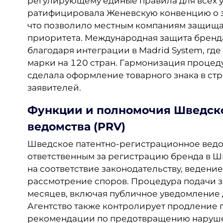
регулирующему единые правила для всех у
ратифицировала Женевскую конвенцию о 
что позволило местным компаниям защища
приоритета. Международная защита бренд
благодаря интеграции в Madrid System, гд
марки на 120 стран. Гармонизация процед
сделала оформление товарного знака в ст
заявителей.
Функции и полномочия Шведско
ведомства (PRV)
Шведское патентно-регистрационное ведом
ответственным за регистрацию бренда в Шв
на соответствие законодательству, ведени
рассмотрение споров. Процедура подачи за
месяцев, включая публичное уведомление 
Агентство также контролирует продление п
рекомендации по предотвращению нарушен