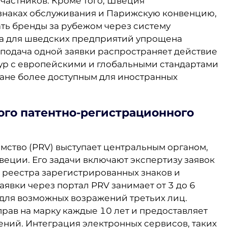
частников. Кроме того, Швеция
знаках обслуживания и Парижскую конвенцию,
ть бренды за рубежом через систему
а для шведских предприятий упрощена
е подача одной заявки распространяет действие
ур с европейскими и глобальными стандартами
ране более доступным для иностранных
го патентно-регистрационного
ство (PRV) выступает центральным органом,
еции. Его задачи включают экспертизу заявок
е реестра зарегистрированных знаков и
явки через портал PRV занимает от 3 до 6
для возможных возражений третьих лиц.
рав на марку каждые 10 лет и предоставляет
ий. Интеграция электронных сервисов, таких