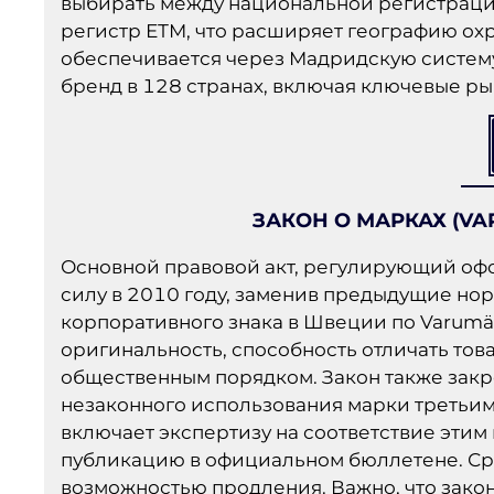
выбирать между национальной регистрацие
регистр ЕТМ, что расширяет географию ох
обеспечивается через Мадридскую систем
бренд в 128 странах, включая ключевые ры
ЗАКОН О МАРКАХ (VA
Основной правовой акт, регулирующий офор
силу в 2010 году, заменив предыдущие нор
корпоративного знака в Швеции по Varumär
оригинальность, способность отличать тов
общественным порядком. Закон также закр
незаконного использования марки третьим
включает экспертизу на соответствие эти
публикацию в официальном бюллетене. Сро
возможностью продления. Важно, что зак