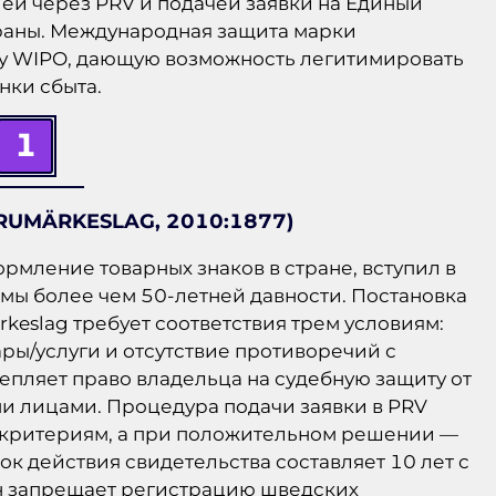
й через PRV и подачей заявки на Единый
раны. Международная защита марки
у WIPO, дающую возможность легитимировать
нки сбыта.
1
RUMÄRKESLAG, 2010:1877)
мление товарных знаков в стране, вступил в
мы более чем 50-летней давности. Постановка
keslag требует соответствия трем условиям:
ары/услуги и отсутствие противоречий с
епляет право владельца на судебную защиту от
и лицами. Процедура подачи заявки в PRV
м критериям, а при положительном решении —
к действия свидетельства составляет 10 лет с
он запрещает регистрацию шведских