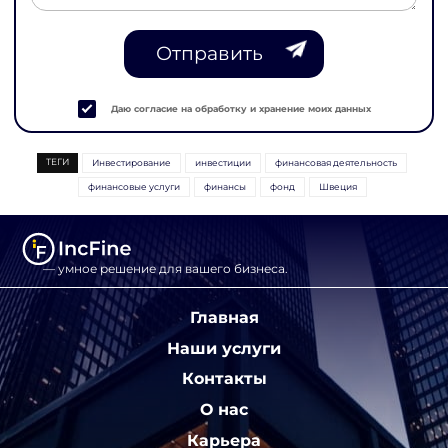
Отправить
Даю согласие на обработку и хранение моих данных
ТЕГИ
Инвестирование
инвестиции
финансовая деятельность
финансовые услуги
финансы
фонд
Швеция
— умное решение для вашего бизнеса.
Главная
Наши услуги
Контакты
О нас
Карьера