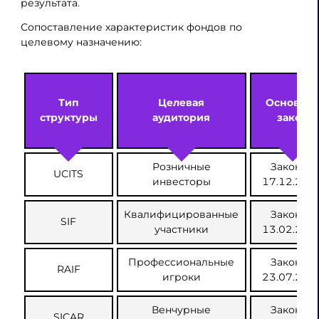
результата.
Сопоставление характеристик фондов по
целевому назначению:
Тип
Целевая
Основно
структуры
аудитория
закон
Розничные
Закон от
UCITS
инвесторы
17.12.201
Квалифицированные
Закон от
SIF
участники
13.02.200
Профессиональные
Закон от
RAIF
игроки
23.07.201
Венчурные
Закон от
SICAR