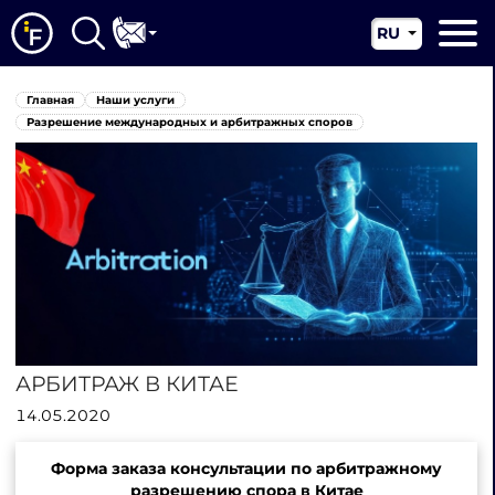
RU
EN
Главная
Главная
Наши услуги
CN
О нас
Разрешение международных и арбитражных споров
Наши услуги
Новости
Юрисдикции
Контакты
АРБИТРАЖ В КИТАЕ
14.05.2020
Форма заказа консультации по арбитражному
разрешению спора в Китае