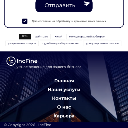
Отправить
Даю согласие на обработку и хранение моих данных
ТЕГИ
арбитраж
Китай
международный арбитраж
разрешение споров
судебное разбирательство
урегулирование споров
— умное решение для вашего бизнеса.
Главная
Наши услуги
Контакты
О нас
Карьера
© Copyright 2026 - IncFine