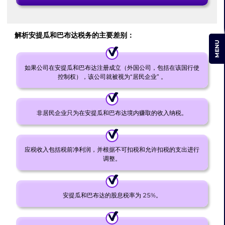
解析安提瓜和巴布达税务的主要差别：
MENU
如果公司在安提瓜和巴布达注册成立（外国公司，包括在该国行使
控制权），该公司就被视为“居民企业” 。
非居民企业只为在安提瓜和巴布达境内赚取的收入纳税。
应税收入包括税前净利润，并根据不可扣税和允许扣税的支出进行
调整。
安提瓜和巴布达的股息税率为 25%。