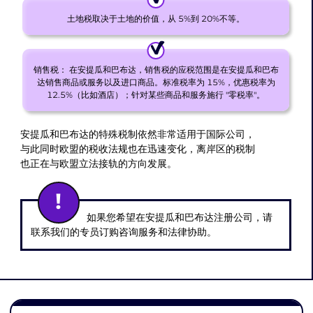
土地税取决于土地的价值，从 5%到 20%不等。
销售税： 在安提瓜和巴布达，销售税的应税范围是在安提瓜和巴布
达销售商品或服务以及进口商品。标准税率为 15%，优惠税率为
12.5%（比如酒店）；针对某些商品和服务施行 "零税率"。
安提瓜和巴布达的特殊税制依然非常适用于国际公司，
与此同时欧盟的税收法规也在迅速变化，离岸区的税制
也正在与欧盟立法接轨的方向发展。
如果您希望在安提瓜和巴布达注册公司，请
联系我们的专员订购咨询服务和法律协助。