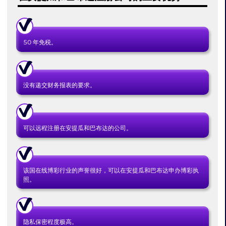
50 年免税。
没有递交财务报表的要求。
可以远程注册在安提瓜和巴布达的公司。
该国在线博彩行业的声誉很好，可以在安提瓜和巴布达申办博彩执
照。
隐私保密程度极高。