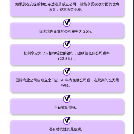
如果您在安提瓜和巴布达注册成立公司，就能享受税收方面的优惠
政策：资本收益免税。
该国境内企业的公司税率为 25%。
把利率定为 7% 抵押贷款的银行，缴纳较低的公司税率
（22.5%）。
国际商业公司自成立之日起 50 年内免缴公司税，在此期间也无需
报税。
不征收所得税。
没有替代性的最低税。