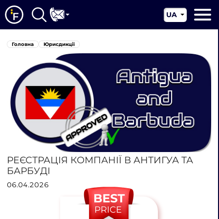
UA
EN
Головна
Головна
Юрисдикції
CN
Про нас
Наші послуги
Новини
Юрисдикції
Контакти
РЕЄСТРАЦІЯ КОМПАНІЇ В АНТИГУА ТА
БАРБУДІ
06.04.2026