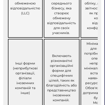
обмеженою
середнього
обліку, але 
відповідальністю
бізнесу, яка
звітності.
(LLC)
створює
як приват
обмежену
компа
відповідальність
відпов
для своїх
конфіденц
учасників.
д
Мінімальни
для філі
потрібно де
Включають
операці
різноманітні
Інші форми
неприбут
організаційні
(неприбуткові
мінімальний
форми для
організації,
встанов
специфічних
філіали
наявність
цілей, таких як
іноземних
ресурсів дл
благодійність або
компаній та
Обов'язков
представництво
інше)
дотримання 
іноземних
бухгал
компаній.
Можли