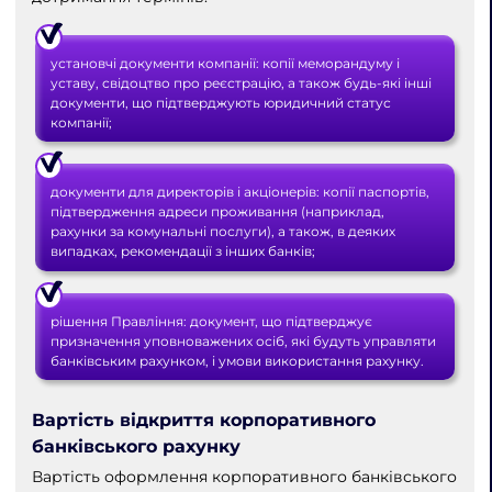
установчі документи компанії: копії меморандуму і
уставу, свідоцтво про реєстрацію, а також будь-які інші
документи, що підтверджують юридичний статус
компанії;
документи для директорів і акціонерів: копії паспортів,
підтвердження адреси проживання (наприклад,
рахунки за комунальні послуги), а також, в деяких
випадках, рекомендації з інших банків;
рішення Правління: документ, що підтверджує
призначення уповноважених осіб, які будуть управляти
банківським рахунком, і умови використання рахунку.
Вартість відкриття корпоративного
банківського рахунку
Вартість оформлення корпоративного банківського