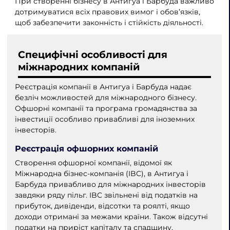
При створенні бізнесу в Антигуа і Барбуда важливо
дотримуватися всіх правових вимог і обов’язків,
щоб забезпечити законність і стійкість діяльності.
Специфічні особливості для
міжнародних компаній
Реєстрація компанії в Антигуа і Барбуда надає
безліч можливостей для міжнародного бізнесу.
Офшорні компанії та програма громадянства за
інвестиції особливо привабливі для іноземних
інвесторів.
Реєстрація офшорних компаній
Створення офшорної компанії, відомої як
Міжнародна бізнес-компанія (IBC), в Антигуа і
Барбуда привабливо для міжнародних інвесторів
завдяки ряду пільг. IBC звільнені від податків на
прибуток, дивіденди, відсотки та роялті, якщо
доходи отримані за межами країни. Також відсутні
податки на приріст капіталу та спадщину.