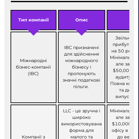
Тип компанії
Опис
Хар
Звільненн
прибутку, к
IBC призначені
на 50 років
для здійснення
Мінімальний 
Міжнародні
міжнародного
але зазви
бізнес-компанії
бізнесу і
$50,000. Н
(IBC)
пропонують
аудиту та 
значні податкові
Повна конфі
пільги.
та дирек
випуску а
LLC - це зручна і
Мінімальний 
широко
але зазви
використовувана
$10,000. Об
форма для
офісу в Ант
Компанії з
малого та
до веден