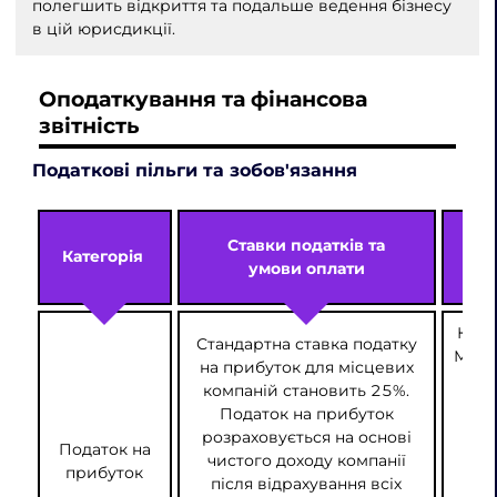
полегшить відкриття та подальше ведення бізнесу
в цій юрисдикції.
Оподаткування та фінансова
звітність
Податкові пільги та зобов'язання
Ставки податків та
Категорія
умови оплати
Комп
Стандартна ставка податку
Міжна
на прибуток для місцевих
(I
компаній становить 25%.
под
Податок на прибуток
с
розраховується на основі
Податок на
мом
чистого доходу компанії
прибуток
о
після відрахування всіх
ко