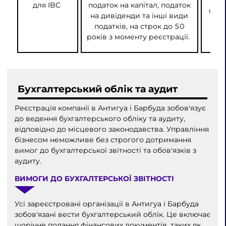
в
для IBC
податок на капітал, податок
спів
на дивіденди та інші види
та
податків, на строк до 50
вим
років з моменту реєстрації.
рег
Бухгалтерський облік та аудит
Реєстрація компанії в Антигуа і Барбуда зобов'язує
до ведення бухгалтерського обліку та аудиту,
відповідно до місцевого законодавства. Управління
бізнесом неможливе без строгого дотримання
вимог до бухгалтерської звітності та обов'язків з
аудиту.
ВИМОГИ ДО БУХГАЛТЕРСЬКОЇ ЗВІТНОСТІ
Усі зареєстровані організації в Антигуа і Барбуда
зобов'язані вести бухгалтерський облік. Це включає
щорічне подання фінансових документів, таких як