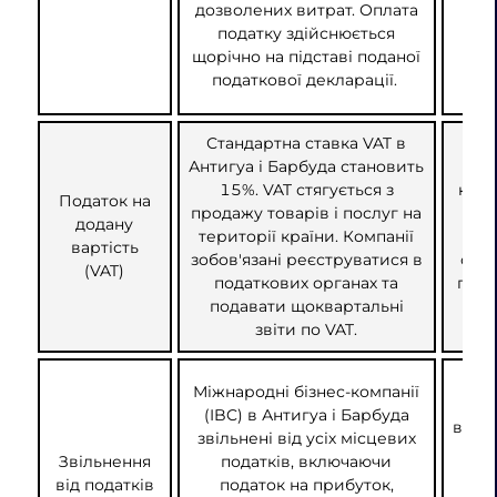
дозволених витрат. Оплата
біз
податку здійснюється
А
щорічно на підставі поданої
від
податкової декларації.
Стандартна ставка VAT в
Зві
Антигуа і Барбуда становить
бут
15%. VAT стягується з
кате
Податок на
продажу товарів і послуг на
вк
додану
території країни. Компанії
о
вартість
зобов'язані реєструватися в
отри
(VAT)
податкових органах та
пови
подавати щоквартальні
д
звіти по VAT.
п
Ум
Міжнародні бізнес-компанії
зві
(IBC) в Антигуа і Барбуда
вклю
звільнені від усіх місцевих
в
Звільнення
податків, включаючи
від податків
податок на прибуток,