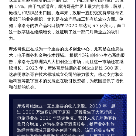
农业是摩洛哥经济的主导部门之一，约占摩洛哥国内生产总值
的 14%。由于气候适宜，摩洛哥是世界上最大的水果，蔬菜，
橄榄油和纺织品出口国。近年来，政府一直积极支持摩洛哥农
业部门的业务组织，尤其是在农产品加工和有机农业方面。例
如，摩洛哥的农产品出口额在 2020 年达到 47 亿美元，而且
这一数字还在继续增长，这证明了这一部门对新企业的吸引
力。
摩洛哥也正在成为一个重要的技术创业中心，尤其是在信息技
术，电子商务和金融技术领域。 根据全球初创企业生态系统报
告，摩洛哥是非洲第八大初创企业市场，而且这一市场还在继
续增长。2023 年，摩洛哥新注册的初创企业超过 500 家，
这表明摩洛哥在技术领域成立公司的潜力很大。移动支付和金
融科技等数字技术的发展正在吸引投资者，为该国提供了增长
和创新的机会。
摩洛哥旅游业一直是重要的收入来源。2019 年，超
过 1300 万游客访问了该国，尽管发生了大流行病，
但旅游业在 2020 年迅速恢复。预计未来几年游客数
量只会增加，这为在摩洛哥酒店服务，餐厅业务和旅
游经营商领域开展业务创造了机会。该国积极支持可