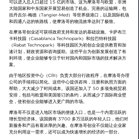
可以进入总人口超过 15 亿的市场。这为摩洛哥与欧盟，非洲
大陆国家和中东国家开展贸易创造了机会。完善的运输网，包
括丹吉尔-梅德（Tangier-Med）等世界级港口，以及国际机场
和四通八达的铁路线，使摩洛哥的物流效率达到了极致。
在摩洛哥创业还可获得政府支持和发达的基础设施。卡萨布兰
卡科技园（Casablanca Technopark）和拉巴特科技园
（Rabat Technopark）等科技园区为初创企业提供教育和加
速计划，财政资源和咨询援助。这些平台为创新发展创造了有
利环境，使企业能够专注于针对国内和国际市场的技术解决方
案。
由于地区投资中心（CRI）负责大部分行政程序，在摩洛哥办理
公司的手续得以简化。这些中心提供咨询，注册和执照方面的
帮助，大大减少了时间成本。该国还加入了 50 多项免税贸易
安排，包括与欧盟和美国签订的条约，从而减少了国际商业壁
垒，使初创企业能够进入更广阔的市场。
摩洛哥不仅是进入地区市场的便捷入口，也是一个内需活跃的
增长型经济体。该国拥有 3700 多万活跃的年轻人口，他们对
新服务和产品有着浓厚的兴趣。在摩洛哥创业不仅能让企业家
充分利用这一需求，还可以成为快速增长的经济的一部分。