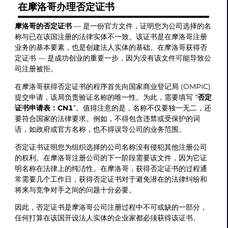
在摩洛哥办理否定证书
摩洛哥的否定证书
— 是一份官方文件，证明您为公司选择的名
称与已在该国注册的法律实体不一致。该证书是在摩洛哥注册
业务的基本要素，也是创建法人实体的基础。在摩洛哥获得否
定证书 — 是成功创业的重要一步，因为没有该文件可能导致公
司注册被拒。
在摩洛哥获得否定证书的程序首先向国家商业登记局 (OMPIC)
提交申请，该局负责验证名称的唯一性。为此，需要填写 “
否定
证书申请表：CN1
”。值得注意的是，名称不仅要独一无二，还
要符合国家的法律要求。例如，不得包含违禁或受保护的词
语，如政府或官方名称，也不得误导公司的业务范围。
否定证书证明您为组织选择的公司名称没有侵犯其他注册公司
的权利。在摩洛哥注册公司的下一阶段需要该文件，因为它证
明名称在法律上的纯洁性。在摩洛哥，获得否定证书的过程通
常需要几个工作日，获得否定证书对于避免潜在的法律纠纷和
将来与竞争对手之间的问题十分必要。
因此，否定证书是摩洛哥公司注册过程中不可或缺的一部分，
任何打算在该国开设法人实体的企业家都必须获得该证书。