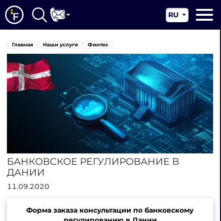
RU
EN
Главная
Главная
Наши услуги
Финтех
CN
О нас
Наши услуги
Новости
Юрисдикции
Контакты
БАНКОВСКОЕ РЕГУЛИРОВАНИЕ В
ДАНИИ
11.09.2020
Форма заказа консультации по банковскому
регулированию в Дании