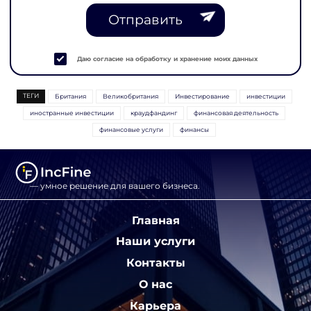
Отправить
Даю согласие на обработку и хранение моих данных
ТЕГИ
Британия
Великобритания
Инвестирование
инвестиции
иностранные инвестиции
краудфандинг
финансовая деятельность
финансовые услуги
финансы
— умное решение для вашего бизнеса.
Главная
Наши услуги
Контакты
О нас
Карьера