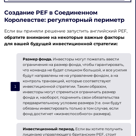
Создание PEF в Соединенном
Королевстве
: регуляторный периметр
Если вы приняли решение запустить английский PEF,
обратите внимание на некоторые важные факторы
для вашей будущей инвестиционной стратегии:
Размер фонда.
Инвесторы могут пожелать ввести
ограничения на размер фонда, чтобы гарантировать,
что команда не будет слишком большой, и все усилия
будут направлены не на управление фондом, а на
контроль транзакций, которые соответствуют
инвестиционной стратегии. Таким образом,
инвесторы могут стремиться ограничить размер
фонда и, наоборот, подчинить свои обязательства
предварительному условию размера (т.е. они будут
обязаны инвестировать только в том случае, если
фонд достигнет «жизнеспособного» размера).
Инвестиционный период.
Если вы хотите получить
лицензию управляющего британским PEF, стоит