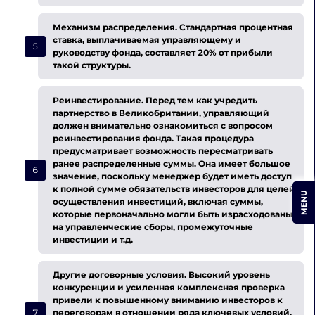
Механизм распределения.
Стандартная процентная
ставка, выплачиваемая управляющему и
руководству фонда, составляет 20% от прибыли
такой структуры.
Реинвестирование.
Перед тем как
учредить
партнерство в Великобритании, управляющий
должен внимательно ознакомиться с вопросом
реинвестирования фонда. Такая процедура
предусматривает возможность пересматривать
ранее распределенные суммы. Она имеет большое
значение, поскольку менеджер будет иметь доступ
к полной сумме обязательств инвесторов для целей
MENU
осуществления инвестиций, включая суммы,
которые первоначально могли быть израсходованы
на управленческие сборы, промежуточные
инвестиции и т.д.
Другие договорные условия.
Высокий уровень
конкуренции и усиленная комплексная проверка
привели к повышенному вниманию инвесторов к
переговорам в отношении ряда ключевых условий.