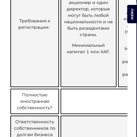
акционер и один
акци
директор, которые
MENU
долж
могут быть любой
назна
Требования к
национальности и не
дир
регистрации:
быть резидентами
(мин
страны.
дир
Минимальный
Мини
капитал 1 млн XAF.
ка
разме
разде
а
Полностью
иностранная
собственность?
Ответственность
собственников по
долгам бизнеса