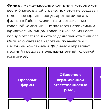
Филиал.
Международные компании, которые хотят
вести бизнес в этой стране, при этом не создавая
отдельное юрлицо, могут зарегистрировать
филиал в Габоне. Филиал считается частью
головной компании и не является независимым
юридическим лицом. Головная компания несет
полную ответственность за деятельность филиала.
Филиал облагается налогами по аналогии с
местными компаниями. Филиалом управляет
местный представитель, назначенный головной
компанией.
Общество с
Акци
Правовые
ограниченной
об
формы
ответственностью
(SARL)
Для 