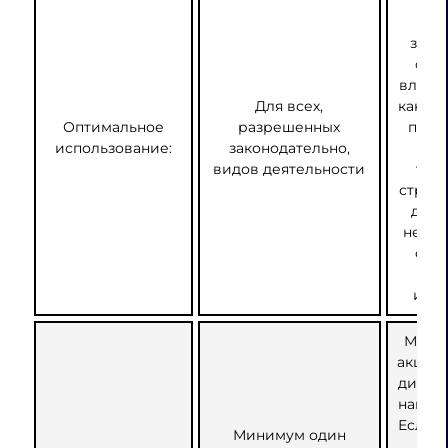
пр
тре
знач
фин
вложе
Для всех,
как ра
Оптимальное
разрешенных
прои
использование:
законодательно,
н
видов деятельности
тех
строи
деве
недви
фин
у
инве
Мини
акцион
дирек
национ
Если у
Минимум один
бол