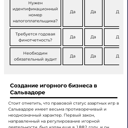
Нужен
идентификационный
Да
Да
Да
номер
налогоплательщика?
Требуется годовая
Да
Да
Да
финотчетность?
Необходим
Да
Да
Да
обязательный аудит
Создание игорного бизнеса в
Сальвадоре
Стоит отметить, что правовой статус азартных игр в
Сальвадоре имеет весьма противоречивый и
неоднозначный характер. Первый закон,
направленный на регулирование игорной
деятельности, был издан еще в 1882 году, и он