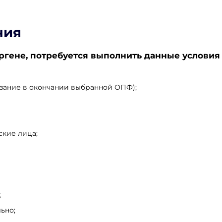
ния
ене, потребуется выполнить данные условия
азание в окончании выбранной ОПФ);
кие лица;
;
ьно;