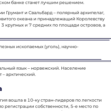
ском банке станет лучшим решением.
и Грумант и Свальбард – полярный архипелаг,
овитого океана и принадлежащий Королевству
3 крупных и 7 средних по площади островов, а
езных ископаемых (уголь), научно-
альный язык – норвежский. Население
т – арктический.
а
егия вошла в 10-ку стран-лидеров по легкости
по регистрации собственности, 5-е место по