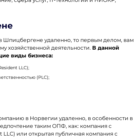
ие, сфера услуг, IT-технологии и НИОКР,
ене
в Шпицбергене удаленно, то первым делом, вам
му хозяйственной деятельности.
В данной
ие виды бизнеса:
sident LLC);
етственностью (PLC);
компанию в Норвегии удаленно, в особенности в
едпочтение таким ОПФ, как: компания с
t LLC) или открытая публичная компания с