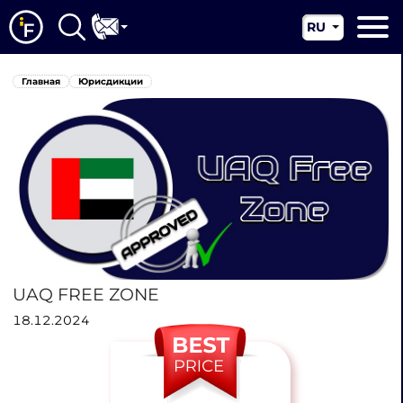
RU
EN
Главная
Главная
Юрисдикции
CN
О нас
Наши услуги
Новости
Юрисдикции
Контакты
UAQ FREE ZONE
18.12.2024