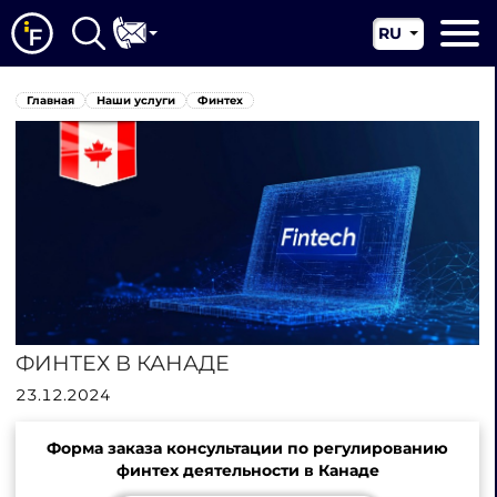
RU
EN
Главная
Главная
Наши услуги
Финтех
CN
О нас
Наши услуги
Новости
Юрисдикции
Контакты
ФИНТЕХ В КАНАДЕ
23.12.2024
Форма заказа консультации по регулированию
финтех деятельности в Канаде