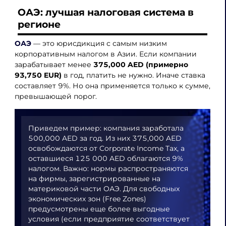
ОАЭ: лучшая налоговая система в
регионе
ОАЭ
— это юрисдикция с самым низким
корпоративным налогом в Азии. Если компании
зарабатывает менее
375,000 AED (примерно
93,750 EUR)
в год, платить не нужно. Иначе ставка
составляет 9%. Но она применяется только к сумме,
превышающей порог.
Приведем пример: компания заработала
500,000 AED за год. Из них 375,000 AED
освобождаются от Corporate Income Tax, а
оставшиеся 125 000 AED облагаются 9%
налогом. Важно: нормы распространяются
на фирмы, зарегистрированные на
материковой части ОАЭ. Для свободных
экономических зон (Free Zones)
предусмотрены еще более выгодные
условия (если предприятие соответствует