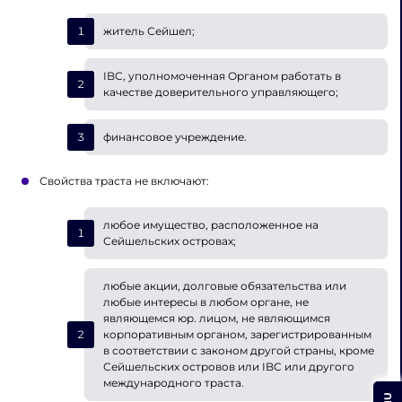
житель Сейшел;
IBC, уполномоченная Органом работать в
качестве доверительного управляющего;
финансовое учреждение.
Свойства траста не включают:
любое имущество, расположенное на
Сейшельских островах;
любые акции, долговые обязательства или
любые интересы в любом органе, не
являющемся юр. лицом, не являющимся
корпоративным органом, зарегистрированным
в соответствии с законом другой страны, кроме
Сейшельских островов или IBC или другого
международного траста.