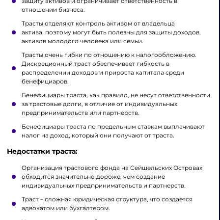
защиту активов и ограничивает ответственность в
отношении бизнеса.
Трасты отделяют контроль активом от владельца
актива, поэтому могут быть полезны для защиты доходов,
активов молодого человека или семьи.
Трасты очень гибки по отношению к налогообложению.
Дискреционный траст обеспечивает гибкость в
распределении доходов и прироста капитала среди
бенефициаров.
Бенефициары траста, как правило, не несут ответственности
за трастовые долги, в отличие от индивидуальных
предпринимательств или партнерств.
Бенефициары траста по предельным ставкам выплачивают
налог на доход, который они получают от траста.
Недостатки траста:
Организация трастового фонда на Сейшельских Островах
обходится значительно дороже, чем создание
индивидуальных предпринимательств и партнерств.
Траст – сложная юридическая структура, что создается
адвокатом или бухгалтером.