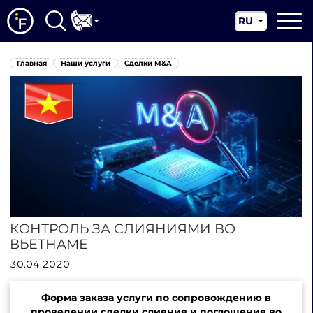
RU
EN
Главная
Главная
Наши услуги
Сделки M&A
CN
О нас
Наши услуги
Новости
Юрисдикции
Контакты
КОНТРОЛЬ ЗА СЛИЯНИЯМИ ВО
ВЬЕТНАМЕ
30.04.2020
Форма заказа услуги по сопровождению в
проведении сделки слияния и поглощения во