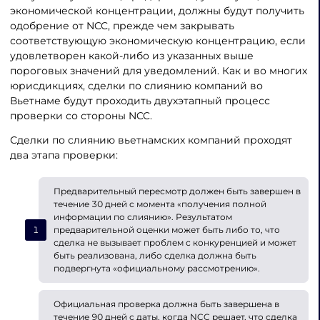
экономической концентрации, должны будут получить
одобрение от NCC, прежде чем закрывать
соответствующую экономическую концентрацию, если
удовлетворен какой-либо из указанных выше
пороговых значений для уведомлений. Как и во многих
юрисдикциях, сделки по слиянию компаний во
Вьетнаме будут проходить двухэтапный процесс
проверки со стороны NCC.
Сделки по слиянию вьетнамских компаний проходят
два этапа проверки:
Предварительный пересмотр должен быть завершен в
течение 30 дней с момента «получения полной
информации по слиянию». Результатом
предварительной оценки может быть либо то, что
сделка не вызывает проблем с конкуренцией и может
быть реализована, либо сделка должна быть
подвергнута «официальному рассмотрению».
Официальная проверка должна быть завершена в
течение 90 дней с даты, когда NCC решает, что сделка