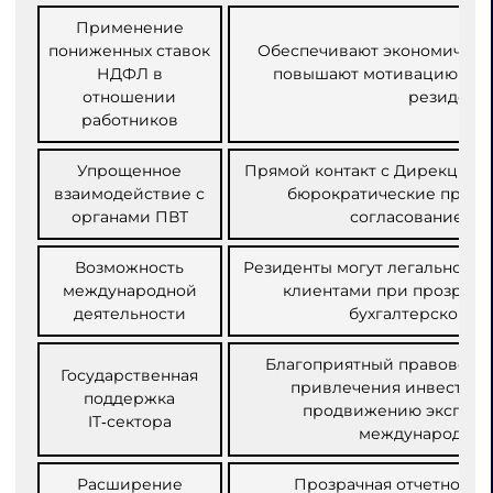
Применение
пониженных ставок
Обеспечивают экономическ
НДФЛ в
повышают мотивацию пер
отношении
резидент
работников
Упрощенное
Прямой контакт с Дирекцией
взаимодействие с
бюрократические проце
органами ПВТ
согласование до
Возможность
Резиденты могут легально ра
международной
клиентами при прозрачн
деятельности
бухгалтерской от
Благоприятный правовой р
Государственная
привлечения инвестици
поддержка
продвижению экспортн
IT‑сектора
международных
Расширение
Прозрачная отчетность