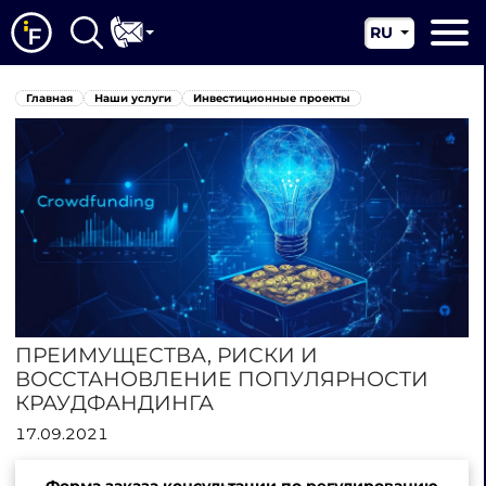
RU
EN
Главная
Главная
Наши услуги
Инвестиционные проекты
CN
О нас
Наши услуги
Новости
Юрисдикции
Контакты
ПРЕИМУЩЕСТВА, РИСКИ И
ВОССТАНОВЛЕНИЕ ПОПУЛЯРНОСТИ
КРАУДФАНДИНГА
17.09.2021
Форма заказа консультации по регулированию