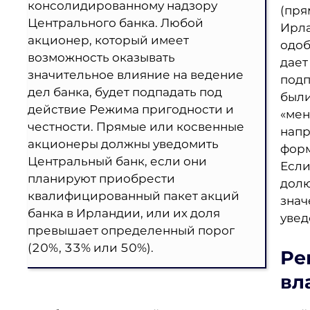
консолидированному надзору
(пря
Центрального банка. Любой
Ирла
акционер, который имеет
одоб
возможность оказывать
дает
значительное влияние на ведение
подп
дел банка, будет подпадать под
были
действие Режима пригодности и
«мен
честности. Прямые или косвенные
напр
акционеры должны уведомить
форм
Центральный банк, если они
Если
планируют приобрести
долю
квалифицированный пакет акций
знач
банка в Ирландии, или их доля
увед
превышает определенный порог
(20%, 33% или 50%).
Ре
вл