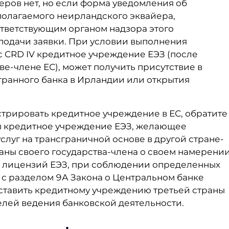
ров нет, но если форма уведомления об
полагаемого неирландского эквайера,
ответствующим органом надзора этого
подачи заявки. При условии выполнения
с CRD IV кредитное учреждение ЕЭЗ (после
е-члене ЕС), может получить присутствие в
ранного банка в Ирландии или открытия
стрировать кредитное учреждение в ЕС, обратите
обы кредитное учреждение ЕЭЗ, желающее
слуг на трансграничной основе в другой стране-
аны своего государства-члена о своем намерени
их лицензий ЕЭЗ, при соблюдении определенных
 с разделом 9А Закона о Центральном банке
ставить кредитному учреждению третьей страны
лей ведения банковской деятельности.