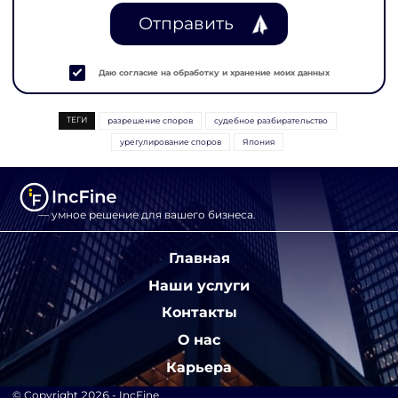
Отправить
Даю согласие на обработку и хранение моих данных
ТЕГИ
разрешение споров
судебное разбирательство
урегулирование споров
Япония
— умное решение для вашего бизнеса.
Главная
Наши услуги
Контакты
О нас
Карьера
© Copyright 2026 - IncFine