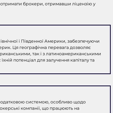
ь отримати брокери, отримавши ліцензію у
івнічної і Південної Америки, забезпечуючи
ерик. Ця географічна перевага дозволяє
ериканськими, так і з латиноамериканськими
хній потенціал для залучення капіталу та
податковою системою, особливо щодо
рокерські компанії, що працюють на