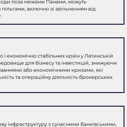
ходи поза межами Панами, можуть
пільгами, включно зі звільненням від
.
 і економічно стабільних країн у Латинській
едовище для бізнесу та інвестицій, знижуючи
иваннями або економічними кризами, які
ьність та операційну діяльність брокерських
ву інфраструктуру з сучасними банківськими,