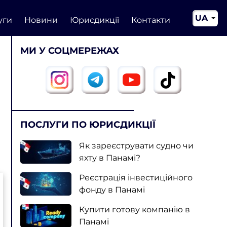
UA
уги
Новини
Юрисдикції
Контакти
EN
МИ У СОЦМЕРЕЖАХ
CN
ПОСЛУГИ ПО ЮРИСДИКЦІЇ
Як зареєструвати судно чи
яхту в Панамі?
Реєстрація інвестиційного
фонду в Панамі
Купити готову компанію в
Панамі