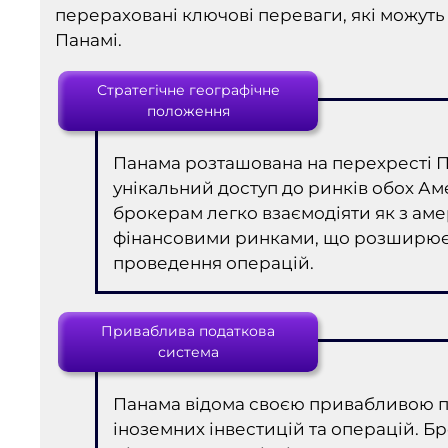
перераховані ключові переваги, які можут
Панамі.
Стратегічне географічне
положення
Панама розташована на перехресті П
унікальний доступ до ринків обох Ам
брокерам легко взаємодіяти як з ам
фінансовими ринками, що розширює ї
проведення операцій.
Приваблива податкова
система
Панама відома своєю привабливою 
іноземних інвестицій та операцій. Б