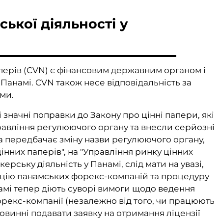
ької діяльності у
перів (CVN) є фінансовим державним органом і
 Панамі. CVN також несе відповідальність за
ми.
 значні поправки до Закону про цінні папери, які
равління регулюючого органу та внесли серйозні
а передбачає зміну назви регулюючого органу,
інних паперів", на "Управління ринку цінних
рську діяльність у Панамі, слід мати на увазі,
рацію панамських форекс-компаній та процедуру
намі тепер діють суворі вимоги щодо ведення
форекс-компанії (незалежно від того, чи працюють
повинні подавати заявку на отримання ліцензії