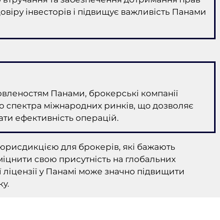
 довіру інвесторів і підвищує важливість Панами
вленостям Панами, брокерські компанії
о спектра міжнародних ринків, що дозволяє
ати ефективність операцій.
юрисдикцією для брокерів, які бажають
міцнити свою присутність на глобальних
 ліцензії у Панамі може значно підвищити
ку.