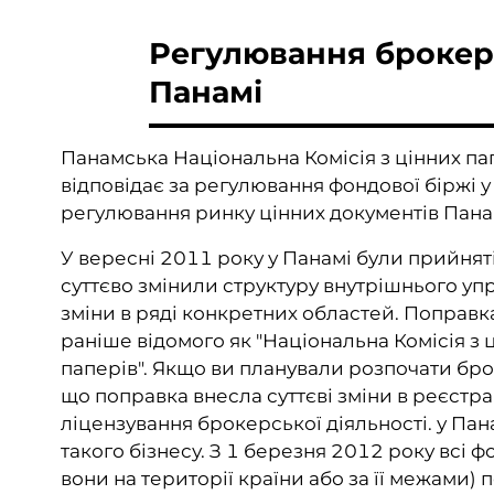
Регулювання брокерс
Панамі
Панамська Національна Комісія з цінних па
відповідає за регулювання фондової біржі у
регулювання ринку цінних документів Пана
У вересні 2011 року у Панамі були прийняті
суттєво змінили структуру внутрішнього уп
зміни в ряді конкретних областей. Поправк
раніше відомого як "Національна Комісія з ц
паперів". Якщо ви планували розпочати броке
що поправка внесла суттєві зміни в реєст
ліцензування брокерської діяльності. у Па
такого бізнесу. З 1 березня 2012 року всі 
вони на території країни або за її межами) 