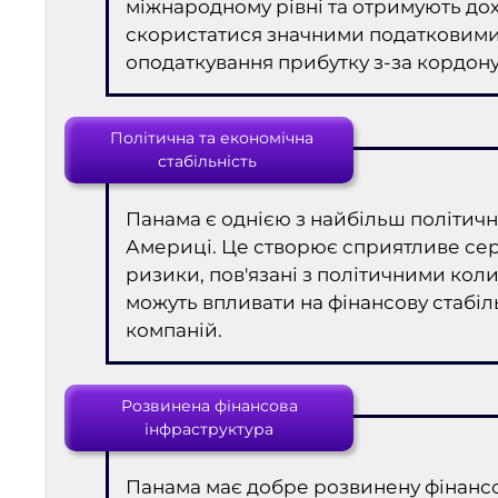
міжнародному рівні та отримують до
скористатися значними податковими 
оподаткування прибутку з-за кордону
Політична та економічна
стабільність
Панама є однією з найбільш політично
Америці. Це створює сприятливе сер
ризики, пов'язані з політичними кол
можуть впливати на фінансову стабіл
компаній.
Розвинена фінансова
інфраструктура
Панама має добре розвинену фінансо