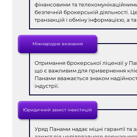
фінансовими та телекомунікаційними
безпечній брокерській діяльності. Ц
транзакцій і обміну інформацією, а т
Міжнародне визнання
Отримання брокерської ліцензії у Па
що є важливим для привернення клієнт
Панами вважається знаком надійності
індустрії.
Юридичний захист інвестицій
Уряд Панами надає міцні гарантії та
захист від непідвладного державног