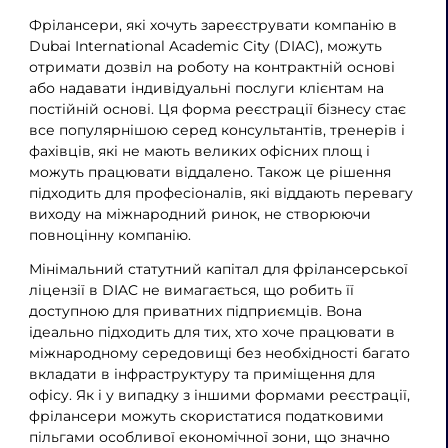
Фрілансери, які хочуть зареєструвати компанію в
Dubai International Academic City (DIAC), можуть
отримати дозвіл на роботу на контрактній основі
або надавати індивідуальні послуги клієнтам на
постійній основі. Ця форма реєстрації бізнесу стає
все популярнішою серед консультантів, тренерів і
фахівців, які не мають великих офісних площ і
можуть працювати віддалено. Також це рішення
підходить для професіоналів, які віддають перевагу
виходу на міжнародний ринок, не створюючи
повноцінну компанію.
Мінімальний статутний капітал для фрілансерської
ліцензії в DIAC не вимагається, що робить її
доступною для приватних підприємців. Вона
ідеально підходить для тих, хто хоче працювати в
міжнародному середовищі без необхідності багато
вкладати в інфраструктуру та приміщення для
офісу. Як і у випадку з іншими формами реєстрації,
фрілансери можуть скористатися податковими
пільгами особливої ​​економічної зони, що значно