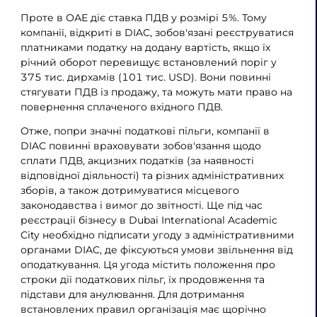
Проте в ОАЕ діє ставка ПДВ у розмірі 5%. Тому
компанії, відкриті в DIAC, зобов'язані реєструватися
платниками податку на додану вартість, якщо їх
річний оборот перевищує встановлений поріг у
375 тис. дирхамів (101 тис. USD). Вони повинні
стягувати ПДВ із продажу, та можуть мати право на
повернення сплаченого вхідного ПДВ.
Отже, попри значні податкові пільги, компанії в
DIAC повинні враховувати зобов'язання щодо
сплати ПДВ, акцизних податків (за наявності
відповідної діяльності) та різних адміністративних
зборів, а також дотримуватися місцевого
законодавства і вимог до звітності. Ще під час
реєстрації бізнесу в Dubai International Academic
City необхідно підписати угоду з адміністративними
органами DIAC, де фіксуються умови звільнення від
оподаткування. Ця угода містить положення про
строки дії податкових пільг, їх продовження та
підстави для анулювання. Для дотримання
встановлених правил організація має щорічно