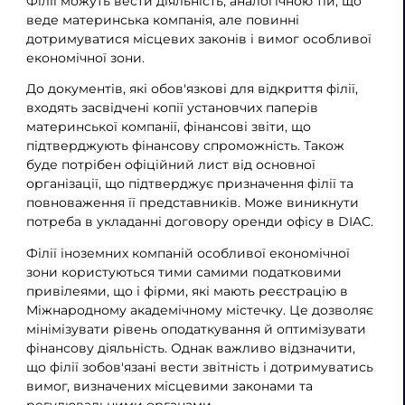
Філії можуть вести діяльність, аналогічною тій, що
веде материнська компанія, але повинні
дотримуватися місцевих законів і вимог особливої ​​
економічної зони.
До документів, які обов'язкові для відкриття філії,
входять засвідчені копії установчих паперів
материнської компанії, фінансові звіти, що
підтверджують фінансову спроможність. Також
буде потрібен офіційний лист від основної
організації, що підтверджує призначення філії та
повноваження її представників. Може виникнути
потреба в укладанні договору оренди офісу в DIAC.
Філії іноземних компаній особливої ​​економічної
зони користуються тими самими податковими
привілеями, що і фірми, які мають реєстрацію в
Міжнародному академічному містечку. Це дозволяє
мінімізувати рівень оподаткування й оптимізувати
фінансову діяльність. Однак важливо відзначити,
що філії зобов'язані вести звітність і дотримуватись
вимог, визначених місцевими законами та