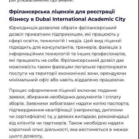
регулювальними органами.
Фрілансерська ліцензія для реєстрації
бізнесу в Dubai International Academic City
Юрисдикція дозволяє обрати фрілансерський
дозвіл приватним підприємцям, які працюють у
сфері освіти, технологій і медіа. Цей вид ліцензії
підходить для консультантів, тренерів, фахівців з
інформаційних технологій та інших професіоналів,
які працюють на себе. Фрілансерський дозвіл дає
можливість таким фахівцям легально пропонувати
послуги на території економічної зони, орендуючи
мінімальний офіс або навіть віддалено працюючи.
Процес оформлення ліцензії включає подання
заявки, збирання необхідних документів і сплату
зборів. Заявники зобов'язані надати копію паспорта,
підтвердження кваліфікації (наприклад, дипломи
чи сертифікати) та, у деяких випадках, рекомендації
від клієнтів чи партнерів. Також необхідно надати
короткий опис діяльності, яка вестиметься в межах
цього дозволу.