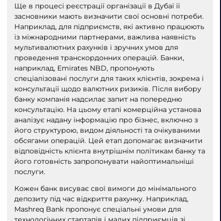
Ще в процесі реєстрації організації в Дубаї її
засновники мають визначити свої основні потреби.
Наприклад, для підприємств, які активно працюють
із міжнародними партнерами, важлива наявність
мультивалютних рахунків і зручних умов для
проведення транскордонних операцій. Банки,
наприклад, Emirates NBD, пропонують
спеціалізовані послуги для таких клієнтів, зокрема і
консультації щодо валютних ризиків. Після вибору
банку компанія надсилає запит на попередню
консультацію. На цьому етапі комерційна установа
аналізує надану інформацію про бізнес, включно з
його структурою, видом діяльності та очікуваними
обсягами операцій. Цей етап допомагає визначити
відповідність клієнта внутрішнім політикам банку та
його готовність запропонувати найоптимальніші
послуги.
Кожен банк висуває свої вимоги до мінімального
депозиту під час відкриття рахунку. Наприклад,
Mashreq Bank пропонує спеціальні умови для
технологічних стартапів і малих підприємців зі