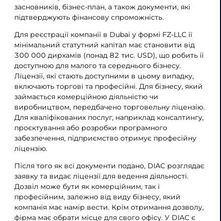
засновників, бізнес-план, а також документи, які
підтверджують фінансову спроможність.
Для реєстрації компанії в Dubai у формі FZ-LLC її
мінімальний статутний капітал має становити від
300 000 дирхамів (понад 82 тис. USD), що робить її
доступною для малого та середнього бізнесу.
Ліцензії, які стають доступними в цьому випадку,
включають торгові та професійні. Для бізнесу, який
займається комерційною діяльністю чи
виробництвом, передбачено торговельну ліцензію.
Для кваліфікованих послуг, наприклад консалтингу,
проєктування або розробки програмного
забезпечення, підприємство отримує професійну
ліцензію.
Після того як всі документи подано, DIAC розглядає
заявку та видає ліцензії для ведення діяльності.
Дозвіл може бути як комерційним, так і
професійним, залежно від виду бізнесу, який
компанія має намір вести. Крім отримання дозволу,
фірма має обрати місце для свого офісу. У DIAC є