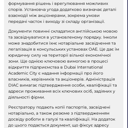
формування рішень і врегулювання можливих
спорів. Установча угода додатково визначає деталі
взаємодії між акціонерами, зокрема умови
передачі часток і виходу зі складу організації.
Документи повинні складатися англійською мовою
та засвідчуватися в установленому порядку. Інколи
може знадобитися їхнє нотаріальне засвідчення та
легалізація в консульських установах ОАЕ. Це дає їм
юридичну силу на території вільної економічної
зони. Ще однією ключовою вимогою в процесі
відкриття підприємства в Dubai International
Academic City є надання інформації про його
власників, керівників та акціонерів. Адміністрація
DIAC вимагає підтвердження особи, кваліфікації та
адреси проживання всіх ключових осіб, задіяних у
діяльності фірми.
Реєстратору подають копії паспортів, засвідчені
нотаріально, а також резюме з підтвердженням
досвіду роботи в галузі та кваліфікації. На додаток
до цього подається документ, що фіксує адресу