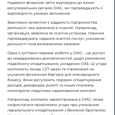
подавати фінансові звіти відповідно до вимог
регулювальних органів DIAC, які підтверджують її
відповідність умовам звільнення.
Важливим аспектом є відданість підприємства
діяльності, яка зазначена в ліцензії. Наприклад,
організація, заявлена ​​як освітня установа, повинна
підтверджувати надання освітніх послуг, уникаючи
діяльності поза визначеними межами.
Одна з суттєвих переваг роботи у DIAC – це доступ
до міждержавних домовленостей щодо уникнення
подвійного оподаткування, укладених ОАЕ. Ці угоди
охоплюють понад 137 країн та спрямовані на
усунення фіскальних бар'єрів для міжнародного
бізнесу. Вони регулюють порядок оподаткування
доходів, дивідендів, роялті та інших платежів,
мінімізуючи податкове навантаження компанії.
Наприклад, компанія, зареєстрована в DIAC, може
скористатися привілеями угоди про уникнення
паралельного оподаткування з Великою Британією.