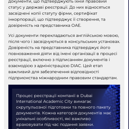
документи, що підтверджують їхній правовий
статус у державі реєстрації. До них відносяться
засвідчені копії статуту фірми, сертифікат
інкорпорації, що підтверджує її створення, та
довіреність на представника ОАЕ.
Усі документи перекладаються англійською мовою,
після чого і засвідчуються в консульських установах.
Довіреність на представника підтверджує його
повноваження діяти від імені організації в процесі
реєстрації, включно з підписанням документів і
взаємодією з адміністрацією DIAC. Цей етап
важливий для забезпечення відповідності
підприємства міжнародним правовим стандартам.
Процес реєстрації компанії в Dubai
International Academic City вимагає
скрупульозної підготовки та повного пакету
документів. Кожна категорія документів має
унікальні особливості, які важливо
враховувати під час подання заявки.