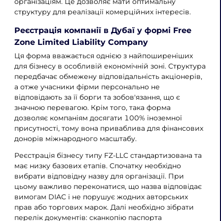
організаціям. Це дозволяє мати оптимальну
структуру для реалізації комерційних інтересів.
Реєстрація компанії в Дубаї у формі Free
Zone Limited Liability Company
Ця форма вважається однією з найпоширеніших
для бізнесу в особливій економічній зоні. Структура
передбачає обмежену відповідальність акціонерів,
а отже учасники фірми персонально не
відповідають за її борги та зобов'язання, що є
значною перевагою. Крім того, така форма
дозволяє компаніям досягати 100% іноземної
присутності, тому вона приваблива для фінансових
донорів міжнародного масштабу.
Реєстрація бізнесу типу FZ-LLC стандартизована та
має низку базових етапів. Спочатку необхідно
вибрати відповідну назву для організації. При
цьому важливо переконатися, що назва відповідає
вимогам DIAC і не порушує жодних авторських
прав або торгових марок. Далі необхідно зібрати
перелік документів: сканкопію паспорта