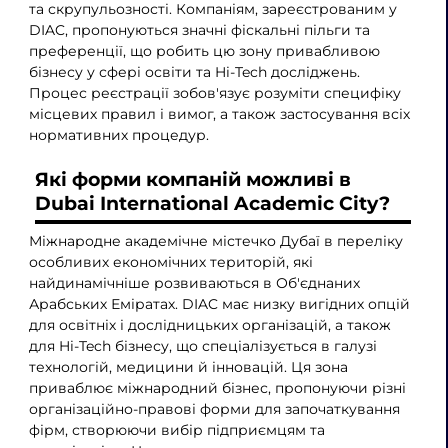
та скрупульозності. Компаніям, зареєстрованим у
DIAC, пропонуються значні фіскальні пільги та
преференції, що робить цю зону привабливою
бізнесу у сфері освіти та Hi-Tech досліджень.
Процес реєстрації зобов'язує розуміти специфіку
місцевих правил і вимог, а також застосування всіх
нормативних процедур.
Які форми компаній можливі в
Dubai International Academic City?
Міжнародне академічне містечко Дубаї в переліку
особливих економічних територій, які
найдинамічніше розвиваються в Об'єднаних
Арабських Еміратах. DIAC має низку вигідних опцій
для освітніх і дослідницьких організацій, а також
для Hi-Tech бізнесу, що спеціалізується в галузі
технологій, медицини й інновацій. Ця зона
приваблює міжнародний бізнес, пропонуючи різні
організаційно-правові форми для започаткування
фірм, створюючи вибір підприємцям та