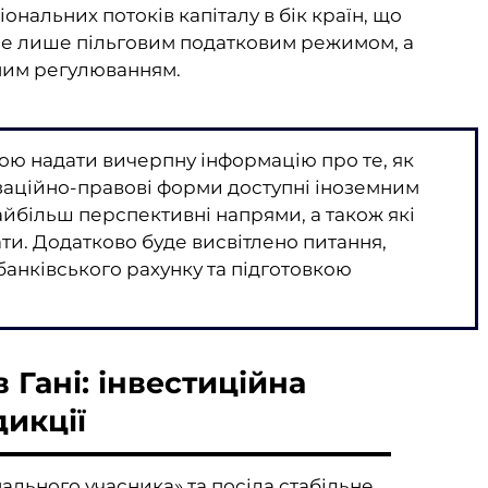
нальних потоків капіталу в бік країн, що
не лише пільговим податковим режимом, а
ним регулюванням.
ою надати вичерпну інформацію про те, як
нізаційно-правові форми доступні іноземним
айбільш перспективні напрями, а також які
ати. Додатково буде висвітлено питання,
банківського рахунку та підготовкою
 Гані: інвестиційна
икції
ального учасника» та посіла стабільне