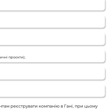
ичні проєкти);
там реєструвати компанію в Гані, при цьому