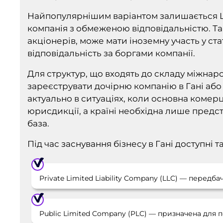
Найпопулярнішим варіантом залишається Lim
компанія з обмеженою відповідальністю. Та
акціонерів, може мати іноземну участь у ст
відповідальність за боргами компанії.
Для структур, що входять до складу міжнар
зареєструвати дочірню компанію в Гані або
актуально в ситуаціях, коли основна комер
юрисдикції, а країні необхідна лише пред
база.
Під час заснування бізнесу в Гані доступні 
Private Limited Liability Company (LLC) — передб
Public Limited Company (PLC) — призначена для