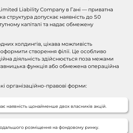
ited Liability Company в Гані — приватна
ка структура допускає наявність до 50
атутному капіталі та надає обмежену
одних холдингів, цікава можливість
 оформити створення філії. Це особливо
ційна діяльність здійснюється поза межами
ставницька функція або обмежена операційна
такі організаційно-правові форми:
ачає наявність щонайменше двох власників акцій.
 подальшого розміщення на фондовому ринку.