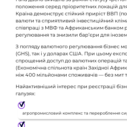
положення серед пріоритетних локацій для 
Країна демонструє стійкий приріст ВВП (по
валюти та сприятливий інвестиційний кліма
співпраці з МВФ та Африканським банком р
регулювання та знизили бар’єри для інозем
З погляду валютного регулювання бізнес мо
(GHS), так і у доларах США. При цьому експ
спрощений доступ до валютних операцій та
(Економічна спільнота країн Західної Африк
ніж 400 мільйонами споживачів — без мит т
Найактивніший інтерес при реєстрації бізне
галузях:
агропромисловий комплекс та перероблення си