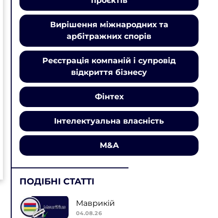
проєктів
Вирішення міжнародних та
арбітражних спорів
Реєстрація компаній і супровід
відкриття бізнесу
Фінтех
Інтелектуальна власність
M&A
ПОДІБНІ СТАТТІ
Маврикій
04.08.26