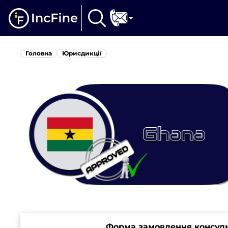
Головна
Юрисдикції
Форма замовлення консульта