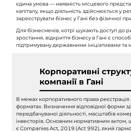
єдина умова — наявність місцевого предст
капіталу, якщо діяльність здійснюється у р
зареєструвати бізнес у Гані без фізичної пр
Для бізнесменів, котрі шукають доступ до 
зростання, відкриття бізнесу в Гані є спос
підтримувану державними ініціативами та 
Корпоративні структ
компанії в Гані
В межах корпоративного права реєстрація к
форматах. Визначення відповідної форми з
передбачуваної діяльності, масштабів комер
інвесторів. Основним нормативним актом, 
є Companies Act, 2019 (Act 992), який гар