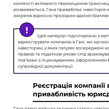
контексті активного переміщення транснаціо
розвиваються, Гана приваблює інвесторів 
зокрема відносно прозорим адміністратив
Цей матеріал підготовлено з мет
зареєструвати компанію в Гані, які орга
інвесторам, у яких галузях зосереджені н
правові та податкові умови слід враховув
пов’язані з ліцензуванням, оформленням 
супровідної документації.
Реєстрація компанії в
привабливість юрисд
Гана давно вийшла за рамки статусу «регіон