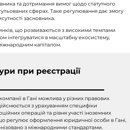
авника та дотримання вимог щодо статутного
егульованих сферах. Таке регулювання дає змогу
исутності засновника.
ринків, що розвиваються з високими темпами
обом інтегруватися в масштабну екосистему,
міжнародним капіталом.
ури при реєстрації
омпанії в Гані можлива у різних правових
дійснюється з урахуванням специфіки
ційних операцій та рівня участі іноземних
що регулює оформлення юридичної особи в Гані,
монізовано з міжнародними стандартами.