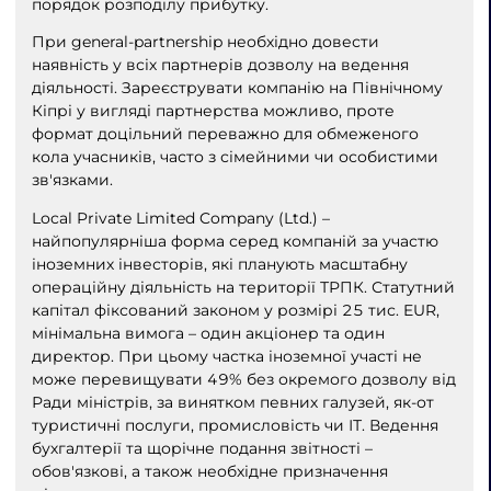
порядок розподілу прибутку.
При general-partnership необхідно довести
наявність у всіх партнерів дозволу на ведення
діяльності. Зареєструвати компанію на Північному
Кіпрі у вигляді партнерства можливо, проте
формат доцільний переважно для обмеженого
кола учасників, часто з сімейними чи особистими
зв'язками.
Local Private Limited Company (Ltd.) –
найпопулярніша форма серед компаній за участю
іноземних інвесторів, які планують масштабну
операційну діяльність на території ТРПК. Статутний
капітал фіксований законом у розмірі 25 тис. EUR,
мінімальна вимога – один акціонер та один
директор. При цьому частка іноземної участі не
може перевищувати 49% без окремого дозволу від
Ради міністрів, за винятком певних галузей, як-от
туристичні послуги, промисловість чи ІТ. Ведення
бухгалтерії та щорічне подання звітності –
обов'язкові, а також необхідне призначення