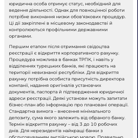
юридична особа отримує статус, необхідний для
ведення діяльності. Однак для повноцінної роботи
потрібне виконання низки обов'язкових процедур.
Ці дії закріплені в місцевому законодавстві й
контролюються профільними державними
органами.
Першим етапом після отримання свідоцтва
реєстрації є відкриття корпоративного рахунку.
Процедура можлива в банках ТРПК, і навіть у
відділеннях турецьких банків, які працюють на
території невизнаної республіки. Для відкриття
рахунку потрібна особиста присутність директора
компанії, надання оригіналів установчих
документів, паспорта й підтвердження юридичної
адреси реєстрації. Деякі установи можуть запитати
бізнес-план або інформацію про плановані операції.
Стандартна вимога – внесення мінімального
депозиту, сума якого залежить від обраного банку.
Термін відкриття рахунку – від 3 до 10 робочих
днів. Для нерезидентів найкращі банки з
обслуговуванням англійською мовою. Правильно