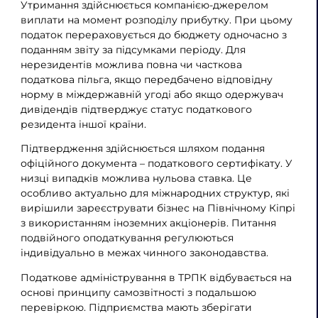
Утримання здійснюється компанією-джерелом
виплати на момент розподілу прибутку. При цьому
податок перераховується до бюджету одночасно з
поданням звіту за підсумками періоду. Для
нерезидентів можлива повна чи часткова
податкова пільга, якщо передбачено відповідну
норму в міждержавній угоді або якщо одержувач
дивідендів підтверджує статус податкового
резидента іншої країни.
Підтвердження здійснюється шляхом подання
офіційного документа – податкового сертифікату. У
низці випадків можлива нульова ставка. Це
особливо актуально для міжнародних структур, які
вирішили зареєструвати бізнес на Північному Кіпрі
з використанням іноземних акціонерів. Питання
подвійного оподаткування регулюються
індивідуально в межах чинного законодавства.
Податкове адміністрування в ТРПК відбувається на
основі принципу самозвітності з подальшою
перевіркою. Підприємства мають зберігати