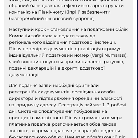
обраний банк дозволяє ефективно зареєструвати
компанію на Північному Кіпрі й забезпечити
безперебійний фінансовий супровід.
Наступний крок – ​​становлення на податковий облік.
Компанія зобов'язана подати заяву до
регіонального відділення податкової інспекції.
Після перевірки документів організація отримує
індивідуальний податковий номер (Vergi Numarası),
який використовується при виставленні рахунків,
поданні декларацій і відкритті додаткової
документації.
Для подання заяви необхідні оригінали
реєстраційних документів, посвідчення особи
директора й підтвердження оренди чи власності
на юридичну адресу. Реєстрація займає 1-3 робочі
дні. Система оподаткування побудована на
принципі самозвітності. Після отримання номера
платника податків розпочинається обов'язкова
звітність, зокрема подання декларацій і ведення
бухгалтерського обліку. Цей етап обов'язковий під