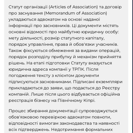
Статут організації (Articles of Association) та договір
про заснування (Memorandum of Association)
укладаються адвокатом на основі наданої
інформації про засновників. Ці документи містять
основні відомості про майбутню юридичну особу:
мету діяльності, розмір статутного капіталу,
порядок управління, права й обов'язки учасників.
Також фіксуються обмеження за видами операцій,
порядок розподілу прибутку й механізм прийняття
рішень. На етапі підготовки Статуту вказується
юридична адреса компанії у ТРПК. Після
погодження тексту з клієнтом документи
підписуються засновниками. Підписані екземпляри
прикладаються до заяви, що подається до Реєстру
компаній. Лише після цього відбувається офіційна
реєстрація бізнесу на Північному Кіпрі.
Процес збирання документації супроводжується
обов'язковою перевіркою адвокатом повноти,
відповідності вимогам законодавства та наявності
всіх підтверджень. Недотримання формальних