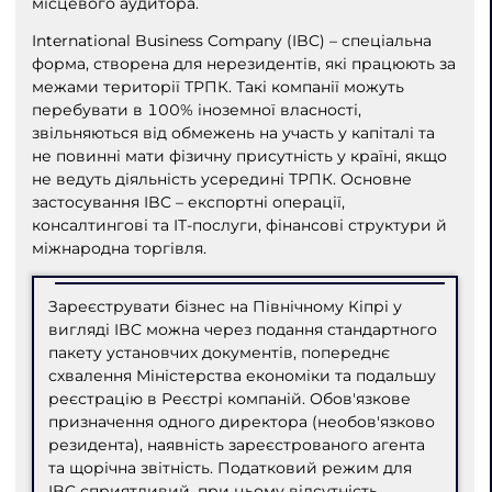
місцевого аудитора.
International Business Company (IBC) – спеціальна
форма, створена для нерезидентів, які працюють за
межами території ТРПК. Такі компанії можуть
перебувати в 100% іноземної власності,
звільняються від обмежень на участь у капіталі та
не повинні мати фізичну присутність у країні, якщо
не ведуть діяльність усередині ТРПК. Основне
застосування IBC – експортні операції,
консалтингові та IT-послуги, фінансові структури й
міжнародна торгівля.
Зареєструвати бізнес на Північному Кіпрі у
вигляді IBC можна через подання стандартного
пакету установчих документів, попереднє
схвалення Міністерства економіки та подальшу
реєстрацію в Реєстрі компаній. Обов'язкове
призначення одного директора (необов'язково
резидента), наявність зареєстрованого агента
та щорічна звітність. Податковий режим для
IBC сприятливий, при цьому відсутність