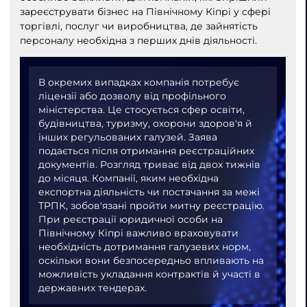
зареєструвати бізнес на Північному Кіпрі у сфері
торгівлі, послуг чи виробництва, де зайнятість
персоналу необхідна з перших днів діяльності.
В окремих випадках компанія потребує
ліцензії або дозволу від профільного
міністерства. Це стосується сфер освіти,
будівництва, туризму, охорони здоров'я й
інших регульованих галузей. Заява
подається після отримання реєстраційних
документів. Розгляд триває від двох тижнів
до місяця. Компанії, яким необхідна
експортна діяльність чи постачання за межі
ТРПК, зобов'язані пройти митну реєстрацію.
При реєстрації юридичної особи на
Північному Кіпрі важливо враховувати
необхідність дотримання галузевих норм,
оскільки вони безпосередньо впливають на
можливість укладання контрактів й участі в
державних тендерах.