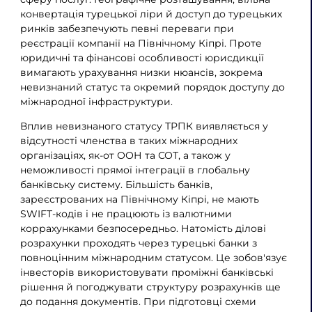
конвертація турецької ліри й доступ до турецьких
ринків забезпечують певні переваги при
реєстрації компанії на Північному Кіпрі. Проте
юридичні та фінансові особливості юрисдикції
вимагають урахування низки нюансів, зокрема
невизнаний статус та окремий порядок доступу до
міжнародної інфраструктури.
Вплив невизнаного статусу ТРПК виявляється у
відсутності членства в таких міжнародних
організаціях, як-от ООН та СОТ, а також у
неможливості прямої інтеграції в глобальну
банківську систему. Більшість банків,
зареєстрованих на Північному Кіпрі, не мають
SWIFT-кодів і не працюють із валютними
коррахунками безпосередньо. Натомість ділові
розрахунки проходять через турецькі банки з
повноцінним міжнародним статусом. Це зобов'язує
інвесторів використовувати проміжні банківські
рішення й погоджувати структуру розрахунків ще
до подання документів. При підготовці схеми