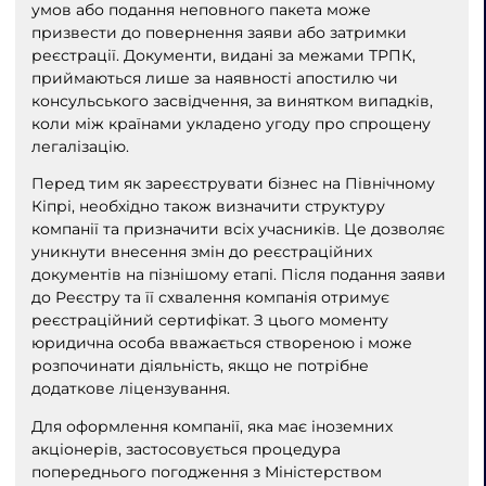
умов або подання неповного пакета може
призвести до повернення заяви або затримки
реєстрації. Документи, видані за межами ТРПК,
приймаються лише за наявності апостилю чи
консульського засвідчення, за винятком випадків,
коли між країнами укладено угоду про спрощену
легалізацію.
Перед тим як зареєструвати бізнес на Північному
Кіпрі, необхідно також визначити структуру
компанії та призначити всіх учасників. Це дозволяє
уникнути внесення змін до реєстраційних
документів на пізнішому етапі. Після подання заяви
до Реєстру та її схвалення компанія отримує
реєстраційний сертифікат. З цього моменту
юридична особа вважається створеною і може
розпочинати діяльність, якщо не потрібне
додаткове ліцензування.
Для оформлення компанії, яка має іноземних
акціонерів, застосовується процедура
попереднього погодження з Міністерством