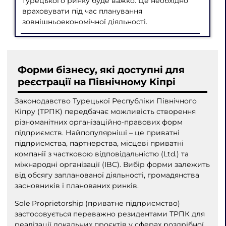
турецького ринку буде важко. Це необхідно
враховувати під час планування
зовнішньоекономічної діяльності.
Форми бізнесу, які доступні для
реєстрації на Північному Кіпрі
Законодавство Турецької Республіки Північного
Кіпру (ТРПК) передбачає можливість створення
різноманітних організаційно-правових форм
підприємств. Найпопулярніші – це приватні
підприємства, партнерства, місцеві приватні
компанії з частковою відповідальністю (Ltd.) та
міжнародні організації (IBC). Вибір форми залежить
від обсягу запланованої діяльності, громадянства
засновників і планованих ринків.
Sole Proprietorship (приватне підприємство)
застосовується переважно резидентами ТРПК для
реалізації локальних проєктів у сферах роздрібної