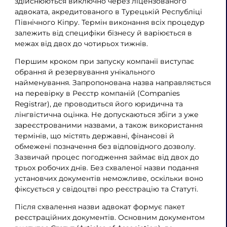
здійснюються виключно через ліцензованого
адвоката, акредитованого в Турецькій Республіці
Північного Кіпру. Термін виконання всіх процедур
залежить від специфіки бізнесу й варіюється в
межах від двох до чотирьох тижнів.
Першим кроком при запуску компанії виступає
обрання й резервування унікального
найменування. Запропонована назва направляється
на перевірку в Реєстр компаній (Companies
Registrar), де проводиться його юридична та
лінгвістична оцінка. Не допускаються збіги з уже
зареєстрованими назвами, а також використання
термінів, що містять державні, фінансові й
обмежені позначення без відповідного дозволу.
Зазвичай процес погодження займає від двох до
трьох робочих днів. Без схваленої назви подання
установчих документів неможливе, оскільки воно
фіксується у свідоцтві про реєстрацію та Статуті.
Після схвалення назви адвокат формує пакет
реєстраційних документів. Основним документом