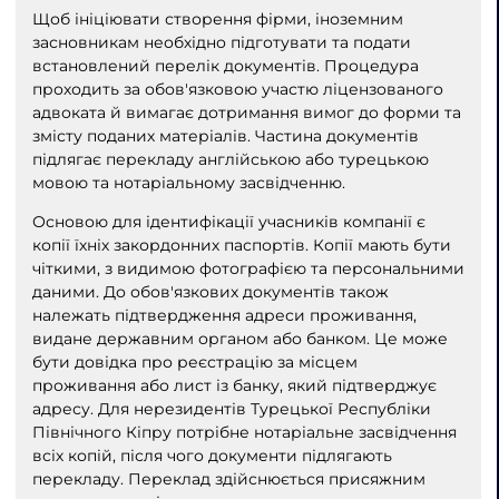
Щоб ініціювати створення фірми, іноземним
засновникам необхідно підготувати та подати
встановлений перелік документів. Процедура
проходить за обов'язковою участю ліцензованого
адвоката й вимагає дотримання вимог до форми та
змісту поданих матеріалів. Частина документів
підлягає перекладу англійською або турецькою
мовою та нотаріальному засвідченню.
Основою для ідентифікації учасників компанії є
копії їхніх закордонних паспортів. Копії мають бути
чіткими, з видимою фотографією та персональними
даними. До обов'язкових документів також
належать підтвердження адреси проживання,
видане державним органом або банком. Це може
бути довідка про реєстрацію за місцем
проживання або лист із банку, який підтверджує
адресу. Для нерезидентів Турецької Республіки
Північного Кіпру потрібне нотаріальне засвідчення
всіх копій, після чого документи підлягають
перекладу. Переклад здійснюється присяжним