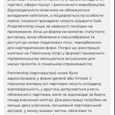
торгівлі, сфери послуг і ремісничого виробництва.
Відповідальність власника не обмежується
вкладеним капіталом, а поширюється на особисте
майно. Іноземні громадяни можуть відкрити Sole
Proprietorship лише за наявності посвідки на
проживання. Хоча ця форма не вимагає статутного
договору, вона обмежена в масштабуванні та
доступі до низки податкових пільг, передбачених
для корпоративних форм. Попри це, реєстрація
компанії на Північному Кіпрі у форматі приватного
підприємництва залишається актуальною для
малих проєктів із локальною спрямованістю.
Partnership (партнерство) може бути
зареєстроване у формі general або limited. У
першому випадку всі партнери несуть солідарну
відповідальність, у другому допускається участь
обмеженого партнера, який не відповідає за борги
понад внесений капітал. Для реєстрації потрібно не
менше двох учасників, письмовий партнерський
договір, у якому вказані частки, обов'язки та