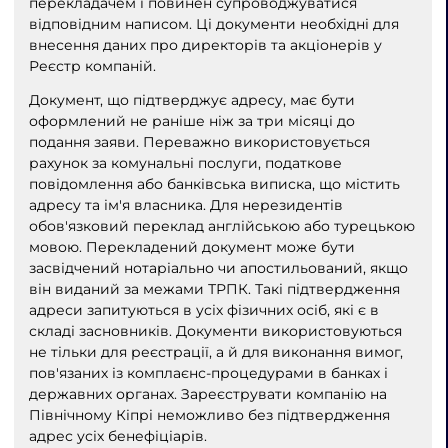
перекладачем і повинен супроводжуватися
відповідним написом. Ці документи необхідні для
внесення даних про директорів та акціонерів у
Реєстр компаній.
Документ, що підтверджує адресу, має бути
оформлений не раніше ніж за три місяці до
подання заяви. Переважно використовується
рахунок за комунальні послуги, податкове
повідомлення або банківська виписка, що містить
адресу та ім'я власника. Для нерезидентів
обов'язковий переклад англійською або турецькою
мовою. Перекладений документ може бути
засвідчений нотаріально чи апостильований, якщо
він виданий за межами ТРПК. Такі підтвердження
адреси запитуються в усіх фізичних осіб, які є в
складі засновників. Документи використовуються
не тільки для реєстрації, а й для виконання вимог,
пов'язаних із комплаєнс-процедурами в банках і
державних органах. Зареєструвати компанію на
Північному Кіпрі неможливо без підтвердження
адрес усіх бенефіціарів.