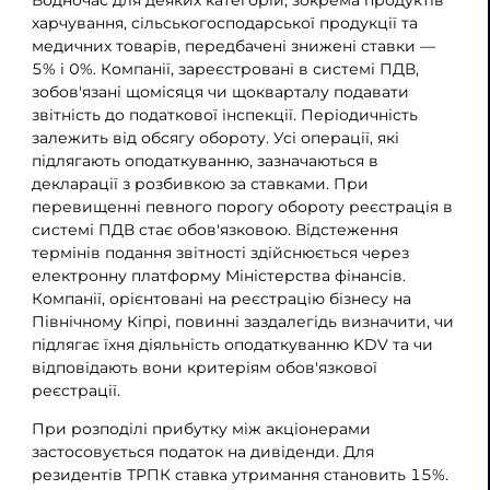
Водночас для деяких категорій, зокрема продуктів
харчування, сільськогосподарської продукції та
медичних товарів, передбачені знижені ставки —
5% і 0%. Компанії, зареєстровані в системі ПДВ,
зобов'язані щомісяця чи щокварталу подавати
звітність до податкової інспекції. Періодичність
залежить від обсягу обороту. Усі операції, які
підлягають оподаткуванню, зазначаються в
декларації з розбивкою за ставками. При
перевищенні певного порогу обороту реєстрація в
системі ПДВ стає обов'язковою. Відстеження
термінів подання звітності здійснюється через
електронну платформу Міністерства фінансів.
Компанії, орієнтовані на реєстрацію бізнесу на
Північному Кіпрі, повинні заздалегідь визначити, чи
підлягає їхня діяльність оподаткуванню KDV та чи
відповідають вони критеріям обов'язкової
реєстрації.
При розподілі прибутку між акціонерами
застосовується податок на дивіденди. Для
резидентів ТРПК ставка утримання становить 15%.