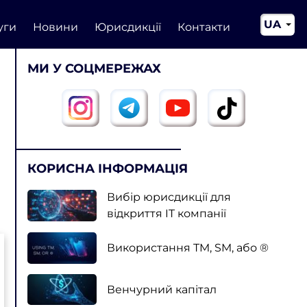
UA
уги
Новини
Юрисдикції
Контакти
EN
МИ У СОЦМЕРЕЖАХ
CN
КОРИСНА ІНФОРМАЦІЯ
Вибір юрисдикції для
відкриття IT компанії
Використання TM, SM, або ®
Венчурний капітал