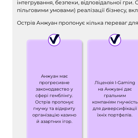
інтегрування, безпеки, відповідальної гри
пільговими умовами) реалізації бізнесу, вк
Острів Анжуан пропонує кілька переваг для 
Анжуан має
прогресивне
Ліцензія I-Gaming
законодавство у
на Анжуані дає
сфері гемблінгу.
гральним
Острів пропонує
компаніям гнучкість
гнучку та відкриту
для диверсифікації
організацію казино
їхніх портфелів.
й азартних ігор.