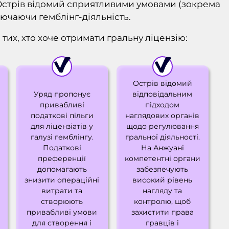
. Острів відомий сприятливими умовами (зокрема
лючаючи гемблінг-діяльність.
тих, хто хоче отримати гральну ліцензію:
Острів відомий
Уряд пропонує
відповідальним
привабливі
підходом
податкові пільги
наглядових органів
для ліцензіатів у
щодо регулювання
галузі гемблінгу.
гральної діяльності.
Податкові
На Анжуані
преференції
компетентні органи
допомагають
забезпечують
знизити операційні
високий рівень
витрати та
нагляду та
створюють
контролю, щоб
привабливі умови
захистити права
для створення і
гравців і