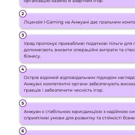
організацію казино й азартних ігор.
Ліцензія I-Gaming на Анжуані дає гральним компан
Уряд пропонує привабливі податкові пільги для лі
допомагають знизити операційні витрати та ств
бізнесу.
Острів відомий відповідальним підходом наглядо
Анжуані компетентні органи забезпечують високи
гравців і забезпечити чесність ігор.
Анжуан є стабільною юрисдикцією з надійною си
сприятливі умови для розвитку та стійкості бізне