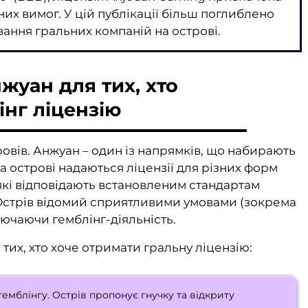
их вимог. У цій публікації більш поглиблено
ання гральних компаній на острові.
жуан для тих, хто
інг ліцензію
вів. Анжуан – один із напрямків, що набирають
а острові надаються ліцензії для різних форм
 які відповідають встановленим стандартам
. Острів відомий сприятливими умовами (зокрема
лючаючи гемблінг-діяльність.
тих, хто хоче отримати гральну ліцензію:
емблінгу. Острів пропонує гнучку та відкриту