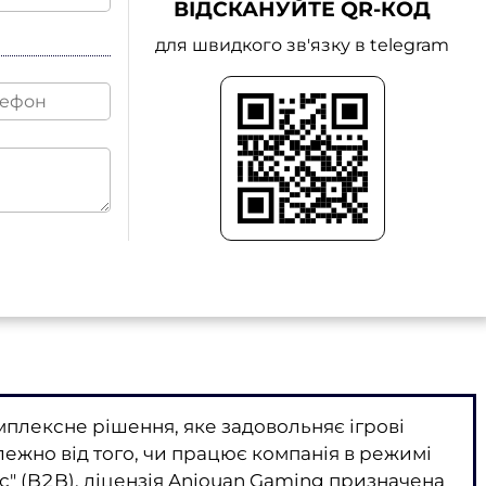
ВІДСКАНУЙТЕ QR-КОД
для швидкого зв'язку в telegram
мплексне рішення, яке задовольняє ігрові
лежно від того, чи працює компанія в режимі
ес" (B2B), ліцензія Anjouan Gaming призначена