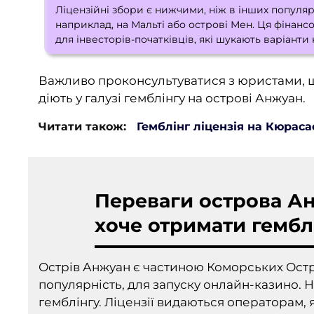
Ліцензійні збори є нижчими, ніж в інших популяр
наприклад, на Мальті або острові Мен. Ця фінан
для інвесторів-початківців, які шукають варіанти
Важливо проконсультуватися з юристами, щ
діють у галузі гемблінгу на острові Анжуан.
Читати також:
Гемблінг ліцензія на Кюраса
Переваги острова Ан
хоче отримати гембл
Острів Анжуан є частиною Коморських Остро
популярність, для запуску онлайн-казино. Н
гемблінгу. Ліцензії видаються операторам,