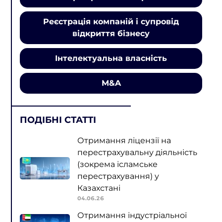
Реєстрація компаній і супровід
відкриття бізнесу
Інтелектуальна власність
M&A
ПОДІБНІ СТАТТІ
Отримання ліцензії на
перестрахувальну діяльність
(зокрема ісламське
перестрахування) у
Казахстані
04.06.26
Отримання індустріальної