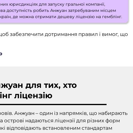
них юрисдикціях для запуску гральної компанії,
сова доступність робить Анжуан затребуваним місцем
 країн, де можна отримати дешеву ліцензію на гемблінг.
об забезпечити дотримання правил і вимог, що
о
жуан для тих, хто
інг ліцензію
вів. Анжуан – один із напрямків, що набирають
а острові надаються ліцензії для різних форм
 які відповідають встановленим стандартам