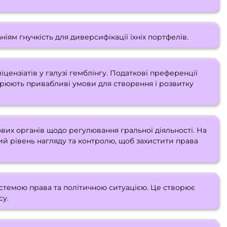
іям гнучкість для диверсифікації їхніх портфелів.
цензіатів у галузі гемблінгу. Податкові преференції
орюють привабливі умови для створення і розвитку
вих органів щодо регулювання гральної діяльності. На
й рівень нагляду та контролю, щоб захистити права
стемою права та політичною ситуацією. Це створює
су.