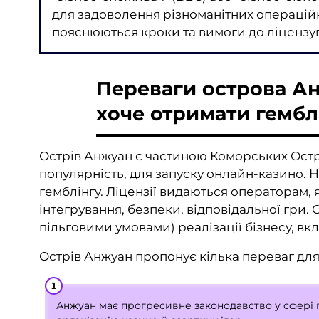
для задоволення різноманітних операційн
пояснюються кроки та вимоги до ліцензув
Переваги острова Ан
хоче отримати гембл
Острів Анжуан є частиною Коморських Остро
популярність, для запуску онлайн-казино. Н
гемблінгу. Ліцензії видаються операторам,
інтегрування, безпеки, відповідальної гри
пільговими умовами) реалізації бізнесу, вк
Острів Анжуан пропонує кілька переваг для 
Анжуан має прогресивне законодавство у сфері г