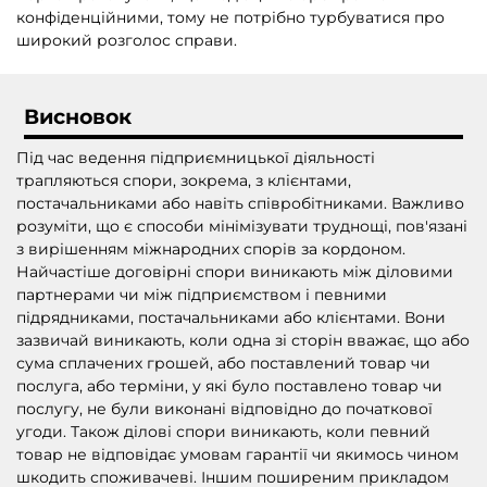
конфіденційними, тому не потрібно турбуватися про
широкий розголос справи.
Висновок
Під час ведення підприємницької діяльності
трапляються спори, зокрема, з клієнтами,
постачальниками або навіть співробітниками. Важливо
розуміти, що є способи мінімізувати труднощі, пов'язані
з вирішенням міжнародних спорів за кордоном.
Найчастіше договірні спори виникають між діловими
партнерами чи між підприємством і певними
підрядниками, постачальниками або клієнтами. Вони
зазвичай виникають, коли одна зі сторін вважає, що або
сума сплачених грошей, або поставлений товар чи
послуга, або терміни, у які було поставлено товар чи
послугу, не були виконані відповідно до початкової
угоди. Також ділові спори виникають, коли певний
товар не відповідає умовам гарантії чи якимось чином
шкодить споживачеві. Іншим поширеним прикладом