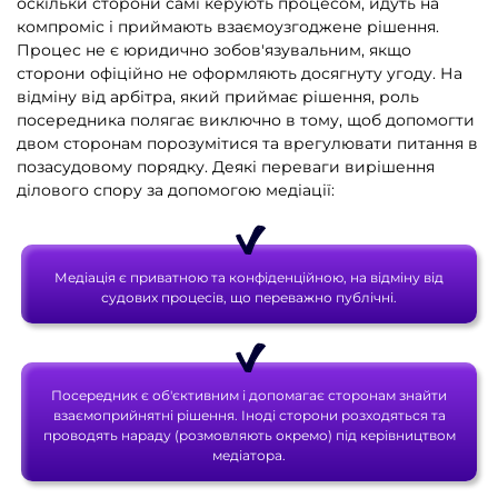
оскільки сторони самі керують процесом, йдуть на
компроміс і приймають взаємоузгоджене рішення.
Процес не є юридично зобов'язувальним, якщо
сторони офіційно не оформляють досягнуту угоду. На
відміну від арбітра, який приймає рішення, роль
посередника полягає виключно в тому, щоб допомогти
двом сторонам порозумітися та врегулювати питання в
позасудовому порядку. Деякі переваги вирішення
ділового спору за допомогою медіації:
Медіація є приватною та конфіденційною, на відміну від
судових процесів, що переважно публічні.
Посередник є об'єктивним і допомагає сторонам знайти
взаємоприйнятні рішення. Іноді сторони розходяться та
проводять нараду (розмовляють окремо) під керівництвом
медіатора.