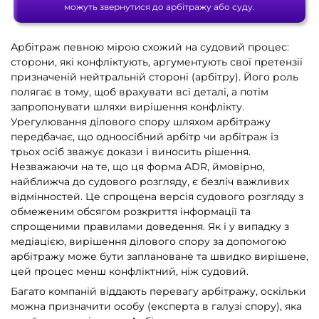
можуть звернутися до арбітражу або суду.
Арбітраж певною мірою схожий на судовий процес:
сторони, які конфліктують, аргументують свої претензії
призначеній нейтральній стороні (арбітру). Його роль
полягає в тому, щоб врахувати всі деталі, а потім
запропонувати шляхи вирішення конфлікту.
Урегулювання ділового спору шляхом арбітражу
передбачає, що одноосібний арбітр чи арбітраж із
трьох осіб зважує докази і виносить рішення.
Незважаючи на те, що ця форма ADR, ймовірно,
найближча до судового розгляду, є безліч важливих
відмінностей. Це спрощена версія судового розгляду з
обмеженим обсягом розкриття інформації та
спрощеними правилами доведення. Як і у випадку з
медіацією, вирішення ділового спору за допомогою
арбітражу може бути заплановане та швидко вирішене,
цей процес менш конфліктний, ніж судовий.
Багато компаній віддають перевагу арбітражу, оскільки
можна призначити особу (експерта в галузі спору), яка