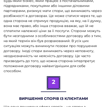
Будь-який бізнес, який працює з постачальниками,
підрядниками, покупцями або іншими діловими
партнерами, ризикує мати спори, що виникають через
розбіжності в договорах. Це може статися через те, що
одна сторона не отримує продукцію, на яку, на її думку,
вона має право, або інша сторона вважає, що їй не
сплатили належної ціни за її послуги. Сторони можуть
бути незгодними з особливостями договору або з тим,
на який термін він був розрахований. В усіх цих
ситуаціях можуть виникнути позови про порушення
договору. Іноді спори виникають через неповноту,
неоднозначність чи неясність договору. Це часто
призводить до того, що кожна сторона інтерпретує
положення договору найвигіднішим для себе
способом.
2
ВИРІШЕННЯ СПОРІВ ІЗ КЛІЄНТАМИ
Ще одна поширена сфера спорів – це спори з