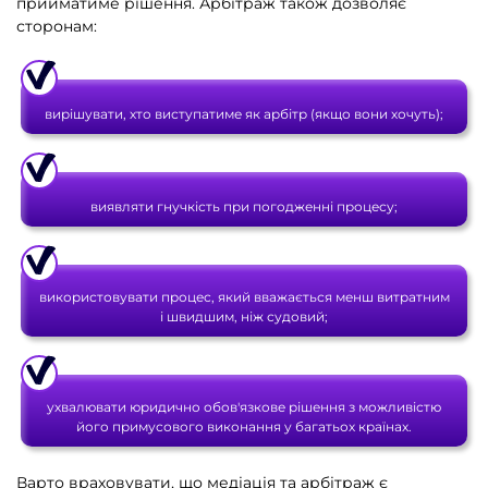
прийматиме рішення. Арбітраж також дозволяє
сторонам:
вирішувати, хто виступатиме як арбітр (якщо вони хочуть);
виявляти гнучкість при погодженні процесу;
використовувати процес, який вважається менш витратним
і швидшим, ніж судовий;
ухвалювати юридично обов'язкове рішення з можливістю
його примусового виконання у багатьох країнах.
Варто враховувати, що медіація та арбітраж є