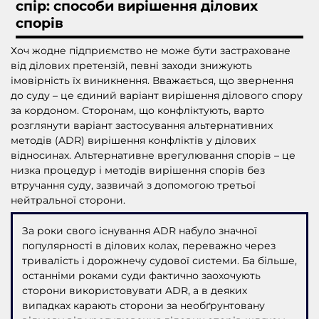
спір: способи вирішення ділових
спорів
Хоч жодне підприємство не може бути застраховане
від ділових претензій, певні заходи знижують
імовірність їх виникнення. Вважається, що звернення
до суду – це єдиний варіант вирішення ділового спору
за кордоном. Сторонам, що конфліктують, варто
розглянути варіант застосування альтернативних
методів (ADR) вирішення конфліктів у ділових
відносинах. Альтернативне врегулювання спорів – це
низка процедур і методів вирішення спорів без
втручання суду, зазвичай з допомогою третьої
нейтральної сторони.
За роки свого існування ADR набуло значної
популярності в ділових колах, переважно через
тривалість і дорожнечу судової системи. Ба більше,
останніми роками суди фактично заохочують
сторони використовувати ADR, а в деяких
випадках карають сторони за необґрунтовану