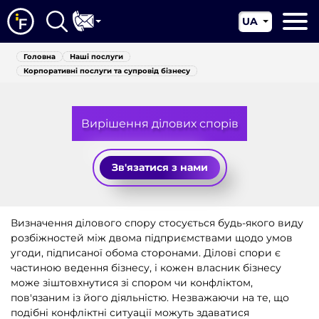
UA
EN
Головна
Головна
Наші послуги
CN
Корпоративні послуги та супровід бізнесу
Про нас
Наші послуги
Вирішення ділових спорів
Новини
Зв'язатися з нами
Юрисдикції
Контакти
Визначення ділового спору стосується будь-якого виду
розбіжностей між двома підприємствами щодо умов
угоди, підписаної обома сторонами. Ділові спори є
частиною ведення бізнесу, і кожен власник бізнесу
може зіштовхнутися зі спором чи конфліктом,
пов'язаним із його діяльністю. Незважаючи на те, що
подібні конфліктні ситуації можуть здаватися