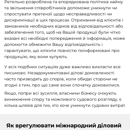
Ретельно розроблена та впорядкована політика найму
та звільнення співробітників допоможе уникнути чи
спростувати претензії щодо несправедливості чи
дискримінації в цих процесах. Отримання від клієнтів і
замовників необхідних відмов від відповідальності або
забезпечення того, щоб на Вашій продукції були чітко
вказані всі необхідні попередження й інформація, може
допомогти обмежити Вашу відповідальність і
гарантувати, що клієнти повністю поінформовані про
продукцію, яку вони купують.
У всіх подібних ситуаціях дуже важливо викласти все
письмово. Незадокументовані ділові домовленості
часто призводять до спорів, коли обидві сторони не
згодні з тим, про що саме вони спочатку домовилися.
Якщо, попри всі зусилля, власники бізнесу очікують
виникнення спору та можливого судового розгляду, є
кілька шляхів для тих, хто хоче уникнути судових витрат.
Як врегулювати міжнародний діловий