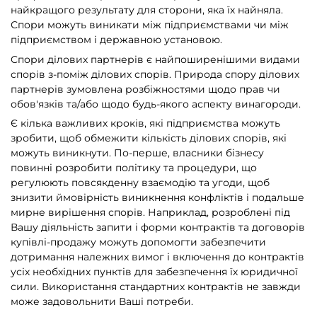
найкращого результату для сторони, яка їх найняла.
Спори можуть виникати між підприємствами чи між
підприємством і державною установою.
Спори ділових партнерів є найпоширенішими видами
спорів з-поміж ділових спорів. Природа спору ділових
партнерів зумовлена ​​розбіжностями щодо прав чи
обов'язків та/або щодо будь-якого аспекту винагороди.
Є кілька важливих кроків, які підприємства можуть
зробити, щоб обмежити кількість ділових спорів, які
можуть виникнути. По-перше, власники бізнесу
повинні розробити політику та процедури, що
регулюють повсякденну взаємодію та угоди, щоб
знизити ймовірність виникнення конфліктів і подальше
мирне вирішення спорів. Наприклад, розроблені під
Вашу діяльність запити і форми контрактів та договорів
купівлі-продажу можуть допомогти забезпечити
дотримання належних вимог і включення до контрактів
усіх необхідних пунктів для забезпечення їх юридичної
сили. Використання стандартних контрактів не завжди
може задовольнити Ваші потреби.