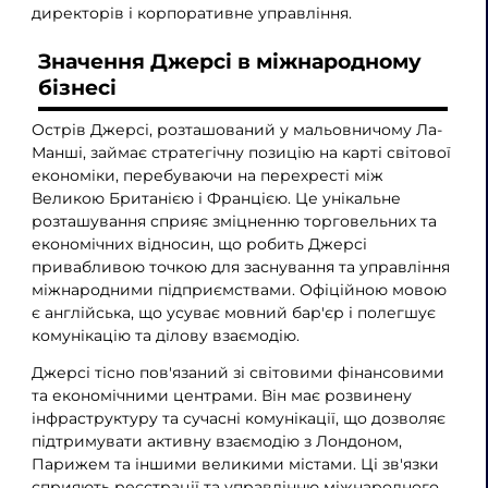
директорів і корпоративне управління.
Значення Джерсі в міжнародному
бізнесі
Острів Джерсі, розташований у мальовничому Ла-
Манші, займає стратегічну позицію на карті світової
економіки, перебуваючи на перехресті між
Великою Британією і Францією. Це унікальне
розташування сприяє зміцненню торговельних та
економічних відносин, що робить Джерсі
привабливою точкою для заснування та управління
міжнародними підприємствами. Офіційною мовою
є англійська, що усуває мовний бар'єр і полегшує
комунікацію та ділову взаємодію.
Джерсі тісно пов'язаний зі світовими фінансовими
та економічними центрами. Він має розвинену
інфраструктуру та сучасні комунікації, що дозволяє
підтримувати активну взаємодію з Лондоном,
Парижем та іншими великими містами. Ці зв'язки
сприяють реєстрації та управлінню міжнародного