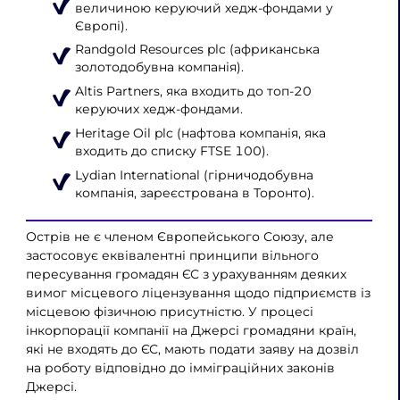
величиною керуючий хедж-фондами у
Європі).
Randgold Resources plc (африканська
золотодобувна компанія).
Altis Partners, яка входить до топ-20
керуючих хедж-фондами.
Heritage Oil plc (нафтова компанія, яка
входить до списку FTSE 100).
Lydian International (гірничодобувна
компанія, зареєстрована в Торонто).
Острів не є членом Європейського Союзу, але
застосовує еквівалентні принципи вільного
пересування громадян ЄС з урахуванням деяких
вимог місцевого ліцензування щодо підприємств із
місцевою фізичною присутністю. У процесі
інкорпорації компанії на Джерсі громадяни країн,
які не входять до ЄС, мають подати заяву на дозвіл
на роботу відповідно до імміграційних законів
Джерсі.