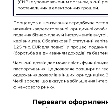
(CNB) є уповноваженим органом, який рег
постачальників електронних грошей.
Процедура ліцензування передбачає ретель
наявність зареєстрованої юридичної особи 
подання бізнес-плану й інструментів внутр
керівництва. Обов'язковий статутний капітал 
125 тис. EUR для повної. У процесі поданн
(боротьба з відмиванням доходів) та безпек
Чеський дозвіл дає можливість функціонува
паспортування. Це дозволяє розширити гео
одержання дозволів в інших юрисдикціях. За
Чехії зросла, що вказує на збільшення інт
фінансового ринку.
Переваги оформлення