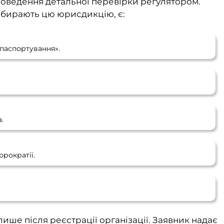
проведення детальної перевірки регулятором.
обирають цю юрисдикцію, є:
«паспортування».
.
рократії.
ише після реєстрації організації. Заявник надає