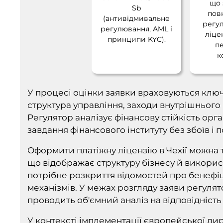
що 
Sb
пов
(антивідмивальне
регу
регулювання, AML і
ліце
принципи KYC).
п
к
У процесі оцінки заявки враховуються ключо
структура управління, заходи внутрішнього
Регулятор аналізує фінансову стійкість орган
завдання фінансового інституту без збоїв і 
Оформити платіжну ліцензію в Чехії можна т
що відображає структуру бізнесу й викори
потрібне розкриття відомостей про бенефіц
механізмів. У межах розгляду заяви регулят
проводить об'ємний аналіз на відповідніст
У контексті імплементації європейської д