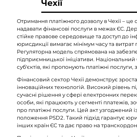
Чехії
Отримання платіжного дозволу в Чехії – це 
надавати фінансові послуги в межах ЄС. Д
стійке правове середовище та доступ до ін
юрисдикції вимагає мінімум часу та витрат
Регуляторна модель спрямована на забезпе
підприємницької ініціативи. Національний б
суб'єктів, які пропонують платіжні послуги, 
Фінансовий сектор Чехії демонструє зроста
інноваційних технологій. Високий рівень п
сучасні рішення у сфері електронних перека
особи, які працюють у сегменті платежів, з
про платіжні послуги. Цей акт узгоджений
положення PSD2. Такий підхід гарантує юр
інших країн ЄС та дає право на транскордон