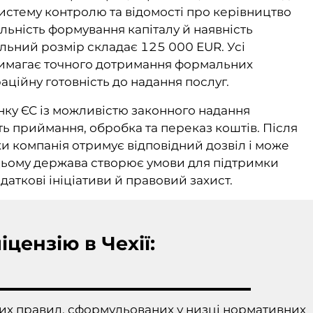
систему контролю та відомості про керівництво
льність формування капіталу й наявність
мальний розмір складає 125 000 EUR. Усі
имагає точного дотримання формальних
аційну готовність до надання послуг.
нку ЄС із можливістю законного надання
ть приймання, обробка та переказ коштів. Після
ки компанія отримує відповідний дозвіл і може
цьому держава створює умови для підтримки
даткові ініціативи й правовий захист.
цензію в Чехії:
их правил, сформульованих у низці нормативних