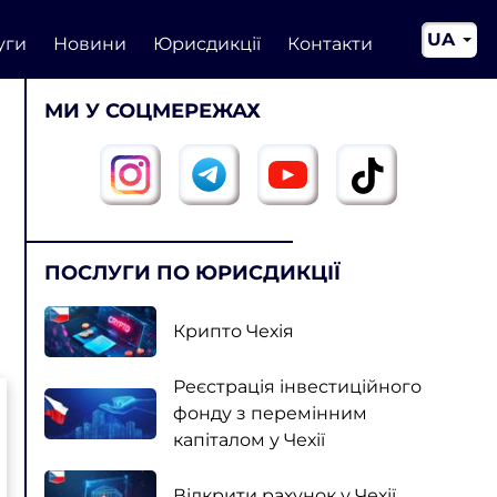
UA
уги
Новини
Юрисдикції
Контакти
EN
МИ У СОЦМЕРЕЖАХ
CN
ПОСЛУГИ ПО ЮРИСДИКЦІЇ
Крипто Чехія
Реєстрація інвестиційного
фонду з перемінним
капіталом у Чехії
Відкрити рахунок у Чехії