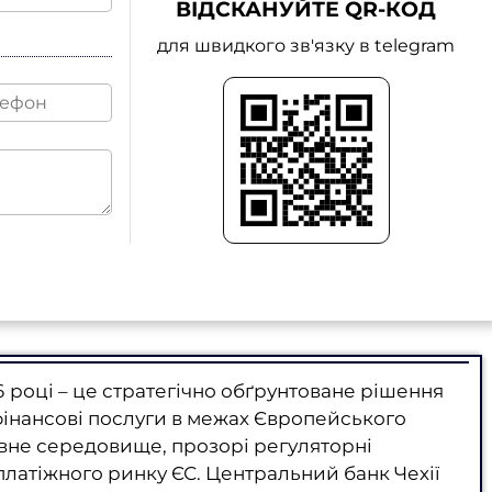
ВІДСКАНУЙТЕ QR-КОД
для швидкого зв'язку в telegram
6 році – це стратегічно обґрунтоване рішення
фінансові послуги в межах Європейського
ивне середовище, прозорі регуляторні
латіжного ринку ЄС. Центральний банк Чехії