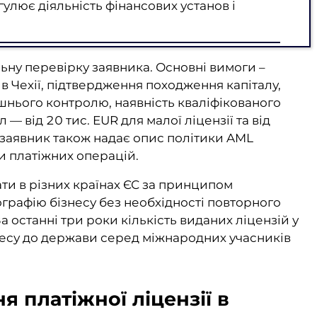
улює діяльність фінансових установ і
ну перевірку заявника. Основні вимоги –
в Чехії, підтвердження походження капіталу,
ішнього контролю, наявність кваліфікованого
— від 20 тис. EUR для малої ліцензії та від
я заявник також надає опис політики AML
и платіжних операцій.
ти в різних країнах ЄС за принципом
графію бізнесу без необхідності повторного
 останні три роки кількість виданих ліцензій у
ересу до держави серед міжнародних учасників
 платіжної ліцензії в