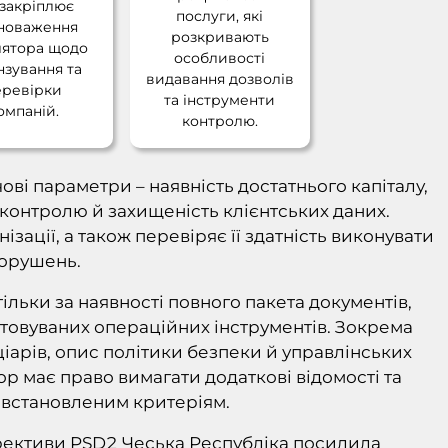
закріплює
послуги, які
новаження
розкривають
лятора щодо
особливості
нзування та
видавання дозволів
еревірки
та інструменти
омпаній.
контролю.
ві параметри – наявність достатнього капіталу,
 контролю й захищеність клієнтських даних.
ізації, а також перевіряє її здатність виконувати
порушень.
ільки за наявності повного пакета документів,
стовуваних операційних інструментів. Зокрема
іарів, опис політики безпеки й управлінських
ор має право вимагати додаткові відомості та
ь встановленим критеріям.
ирективи PSD2 Чеська Республіка посилила