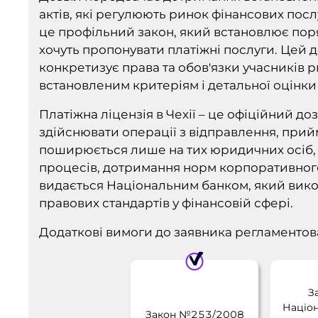
актів, які регулюють ринок фінансових посл
це профільний закон, який встановлює поря
хочуть пропонувати платіжні послуги. Цей д
конкретизує права та обов'язки учасників р
встановленим критеріям і детальної оцінки 
Платіжна ліцензія в Чехії – це офіційний до
здійснювати операції з відправлення, прий
поширюється лише на тих юридичних осіб, як
процесів, дотримання норм корпоративного 
видається Національним банком, який вико
правових стандартів у фінансовій сфері.
Додаткові вимоги до заявника регламентов
З
Націон
Закон №253/2008