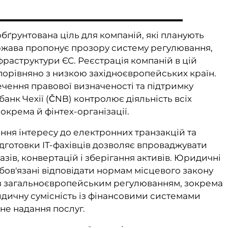
обґрунтована ціль для компаній, які планують
ержава пропонує прозору систему регулювання,
фраструктури ЄС. Реєстрація компаній в цій
 порівняно з низкою західноєвропейських країн.
чення правової визначеності та підтримку
анк Чехії (ČNB) контролює діяльність всіх
зокрема й фінтех-організації.
ння інтересу до електронних транзакцій та
ідготовки IT-фахівців дозволяє впроваджувати
зів, конвертацій і зберігання активів. Юридичні
обов'язані відповідати нормам місцевого закону
 із загальноєвропейським регулюванням, зокрема
идичну сумісність із фінансовими системами
не надання послуг.