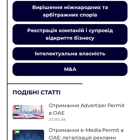
Вирішення міжнародних та
арбітражних спорів
Реєстрація компаній і супровід
відкриття бізнесу
Інтелектуальна власність
M&A
ПОДІБНІ СТАТТІ
Отримання Advertiser Permit
в ОАЕ
22.02.26
Отримання e-Media Permit в
ОАЕ: легалізація реклами