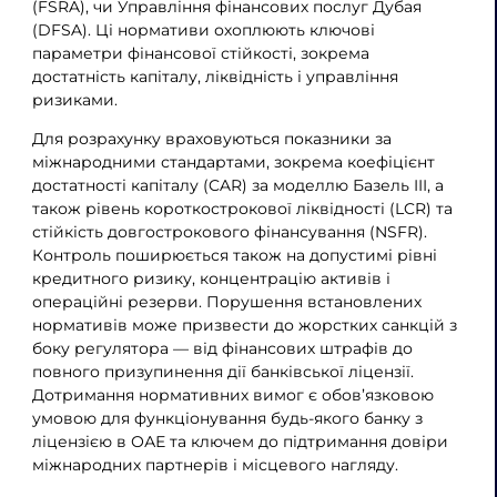
(FSRA), чи Управління фінансових послуг Дубая
(DFSA). Ці нормативи охоплюють ключові
параметри фінансової стійкості, зокрема
достатність капіталу, ліквідність і управління
ризиками.
Для розрахунку враховуються показники за
міжнародними стандартами, зокрема коефіцієнт
достатності капіталу (CAR) за моделлю Базель III, а
також рівень короткострокової ліквідності (LCR) та
стійкість довгострокового фінансування (NSFR).
Контроль поширюється також на допустимі рівні
кредитного ризику, концентрацію активів і
операційні резерви. Порушення встановлених
нормативів може призвести до жорстких санкцій з
боку регулятора — від фінансових штрафів до
повного призупинення дії банківської ліцензії.
Дотримання нормативних вимог є обов’язковою
умовою для функціонування будь-якого банку з
ліцензією в ОАЕ та ключем до підтримання довіри
міжнародних партнерів і місцевого нагляду.