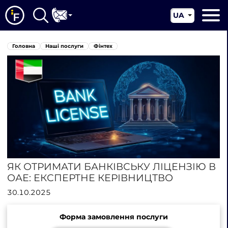
UA
EN
Головна
Головна
Наші послуги
Фінтех
CN
Про нас
Наші послуги
Новини
Юрисдикції
Контакти
ЯК ОТРИМАТИ БАНКІВСЬКУ ЛІЦЕНЗІЮ В
ОАЕ: ЕКСПЕРТНЕ КЕРІВНИЦТВО
30.10.2025
Форма замовлення послуги