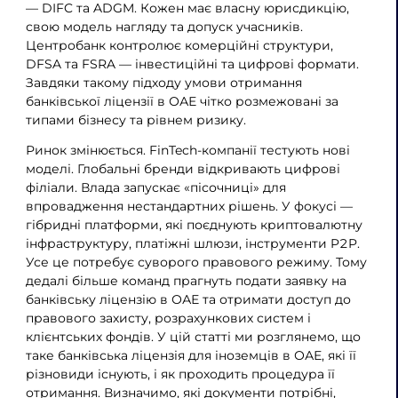
— DIFC та ADGM. Кожен має власну юрисдикцію,
свою модель нагляду та допуск учасників.
Центробанк контролює комерційні структури,
DFSA та FSRA — інвестиційні та цифрові формати.
Завдяки такому підходу умови отримання
банківської ліцензії в ОАЕ чітко розмежовані за
типами бізнесу та рівнем ризику.
Ринок змінюється. FinTech-компанії тестують нові
моделі. Глобальні бренди відкривають цифрові
філіали. Влада запускає «пісочниці» для
впровадження нестандартних рішень. У фокусі —
гібридні платформи, які поєднують криптовалютну
інфраструктуру, платіжні шлюзи, інструменти P2P.
Усе це потребує суворого правового режиму. Тому
дедалі більше команд прагнуть подати заявку на
банківську ліцензію в ОАЕ та отримати доступ до
правового захисту, розрахункових систем і
клієнтських фондів. У цій статті ми розглянемо, що
таке банківська ліцензія для іноземців в ОАЕ, які її
різновиди існують, і як проходить процедура її
отримання. Визначимо, які документи потрібні,