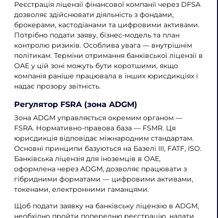
Реєстрація ліцензії фінансової компанії через DFSA
дозволяє здійснювати діяльність з фондами,
брокерами, кастодіанами та цифровими активами.
Потрібно подати заяву, бізнес-модель та план
контролю ризиків. Особлива увага — внутрішнім
політикам. Терміни отримання банківської ліцензії в
ОАЕ у цій зоні можуть бути коротшими, якщо
компанія раніше працювала в інших юрисдикціях і
надає прозору звітність.
Регулятор FSRA (зона ADGM)
Зона ADGM управляється окремим органом —
FSRA. Нормативно-правова база — FSMR. Ця
юрисдикція відповідає міжнародним стандартам.
Основні принципи базуються на Базелі III, FATF, ISO.
Банківська ліцензія для іноземців в ОАЕ,
оформлена через ADGM, дозволяє працювати з
гібридними форматами — цифровими активами,
токенами, електронними гаманцями.
Щоб подати заявку на банківську ліцензію в ADGM,
необхідно пройти попередню реєстрацію, надати