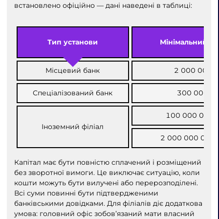
встановлено офіційно — дані наведені в таблиці:
Тип установи
Мінімальний ка
Місцевий банк
2 000 000 
Спеціалізований банк
300 000 00
100 000 000/2
Іноземний філіал
2 000 000 000/
Капітал має бути повністю сплачений і розміщений
без зворотної вимоги. Це виключає ситуацію, коли
кошти можуть бути вилучені або перерозподілені.
Всі суми повинні бути підтвердженими
банківськими довідками. Для філіалів діє додаткова
умова: головний офіс зобов’язаний мати власний