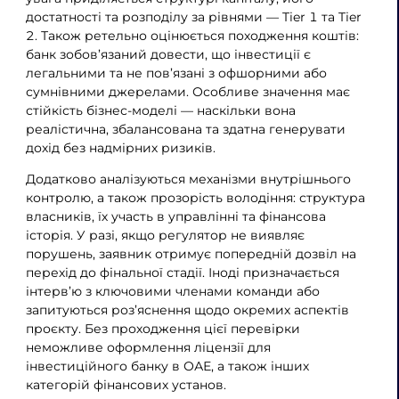
достатності та розподілу за рівнями — Tier 1 та Tier
2. Також ретельно оцінюється походження коштів:
банк зобов’язаний довести, що інвестиції є
легальними та не пов’язані з офшорними або
сумнівними джерелами. Особливе значення має
стійкість бізнес-моделі — наскільки вона
реалістична, збалансована та здатна генерувати
дохід без надмірних ризиків.
Додатково аналізуються механізми внутрішнього
контролю, а також прозорість володіння: структура
власників, їх участь в управлінні та фінансова
історія. У разі, якщо регулятор не виявляє
порушень, заявник отримує попередній дозвіл на
перехід до фінальної стадії. Іноді призначається
інтерв’ю з ключовими членами команди або
запитуються роз’яснення щодо окремих аспектів
проєкту. Без проходження цієї перевірки
неможливе оформлення ліцензії для
інвестиційного банку в ОАЕ, а також інших
категорій фінансових установ.