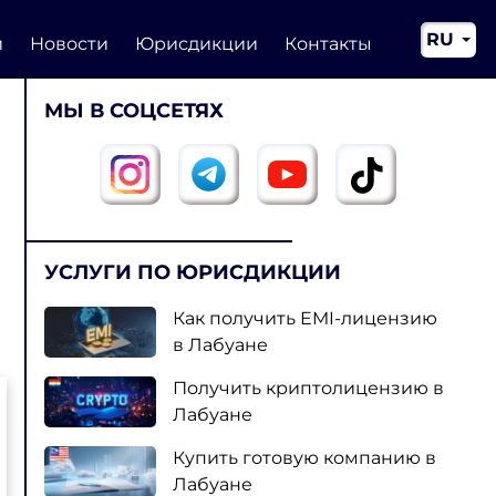
RU
и
Новости
Юрисдикции
Контакты
EN
МЫ В СОЦСЕТЯХ
CN
УСЛУГИ ПО ЮРИСДИКЦИИ
Как получить EMI-лицензию
в Лабуане
Получить криптолицензию в
Лабуане
Купить готовую компанию в
Лабуане