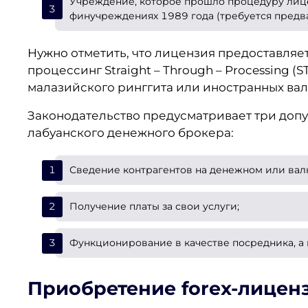
Учреждение, которое прошло процедуру лице
финучреждениях 1989 года (требуется предв
Нужно отметить, что лицензия предоставля
процессинг Straight – Through – Processing (
малазийского ринггита или иностранных вал
Законодательство предусматривает три доп
лабуанского денежного брокера:
Сведение контрагентов на денежном или вал
Получение платы за свои услуги;
Функционирование в качестве посредника, а 
Приобретение forex-лицен