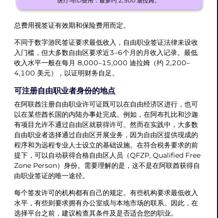
医疗与ID费用：最多约 2,500 迪拉姆。
总费用视签证有效期和保险费用而定。
不同于数字游民签证要求最低收入，自由职业签证法律未设收
入门槛，但大多数自由区要求近3–6个月的月收入记录。最低
收入水平一般在每月 8,000–15,000 迪拉姆（约 2,200–
4,100 美元），以证明财务自足。
可注册自由职业者身份的地点
在阿联酋注册自由职业许可证既可以在自由经济区进行，也可
以在某些酋长国的内陆办事处完成。例如，在阿布扎比和沙迦
有项目允许不通过自由区就获得许可。然而在实践中，大多数
自由职业者选择通过自由区开展业务，因为自由区提供现成的
程序和为远程专业人士设立的基础设施。在符合税务要求的前
提下，可以自动获得合格自由区人员（QFZP, Qualified Free
Zone Person）身份。需要理解的是，这不是在阿联酋获得自
由职业签证的唯一途径。
每个签发许可的机构都有自己的规定。有些机构要求最低收入
水平，有些则要求拥有办公室或与本地市场的联系。因此，在
选择平台之前，建议检查其条件及是否适合您的职业。