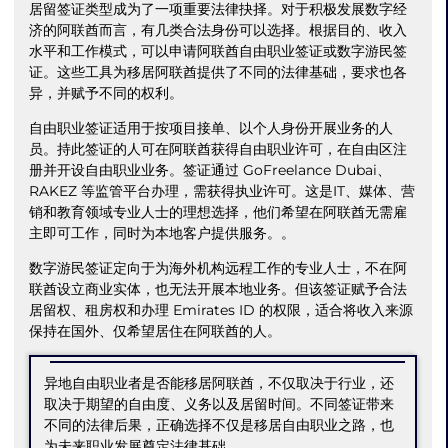
居留签证类型成为了一项重要法律抉择。对于积极发展数字经
济的阿联酋而言，有几类合法身份可以选择。根据目的、收入
水平和工作模式，可以申请阿联酋自由职业签证或数字游民签
证。这些工具为移居阿联酋提供了不同的法律基础，要求也各
异，并赋予不同的权利。
自由职业签证适用于按项目接单、以个人身份开展业务的人
员。持此签证的人可在阿联酋获得自由职业许可，在自由区注
册并开设自由职业业务。签证通过 GoFreelance Dubai、
RAKEZ 等监管平台办理，需获得执业许可。这是IT、媒体、营
销和教育领域专业人士的理想选择，他们希望在阿联酋无需雇
主即可工作，同时为本地客户提供服务。。
数字游民签证定向于为海外机构远程工作的专业人士，不在阿
联酋设立商业实体，也无法开展本地业务。但该签证赋予合法
居留权、租房权和办理 Emirates ID 的权限，适合将收入来源
保持在国外、仅希望居住在阿联酋的人。
异地自由职业者是否能移居阿联酋，不仅取决于行业，还
取决于期望的自由度、义务以及居留时间。不同签证带来
不同的法律后果，正确选择不仅是移居自由职业之路，也
为未来职业发展奠定法律基础。