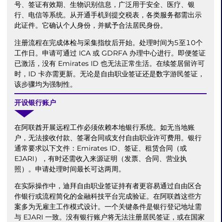
号、签证有效期、生物识别信息，广泛用于安全、医疗、银
行、电信等系统。从开通手机到提交税表，各类服务都需出示
此证件。它确认个人身份，并赋予合法居民身份。
注册流程在完成体检与采集指纹后开始。处理时间为5至10个
工作日。申请可通过 ICA 或 GDRFA 办理中心进行。即便签证
已激活，没有 Emirates ID 也无法正常生活。在续签居留许可
时，ID 卡亦需更新。无论是自由职业签证还是数字游民签证，
该步骤均为强制性。
开设银行账户
在阿联酋开展远程工作必须依赖本地银行系统。如无当地账
户，无法接收付款、签署合同或支付自由职业许可费用。银行
通常要求以下文件：Emirates ID、签证、租赁合同（或
EJARI），有时还需收入来源证明（发票、合同、营业执
照）。申请处理时间最长可达两周。
在实际操作中，迪拜自由职业签证持有者更容易通过自由区合
作银行或流程简化的金融科技平台完成验证。在阿联酋这些方
案多为无雇主工作模式设计。一个关键条件是银行登记地址需
与 EJARI 一致。没有银行账户将无法注册居民签证，或在国家