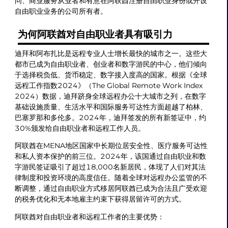
问、商业服务从业者和有意在阿联酋注册自由职业身份或开设
自由职业业务的公司所有者。
为何阿联酋对自由职业者具有吸引力
迪拜和阿布扎比是远程专业人士增长最快的城市之一。这些大
都市已成为自由职业者、创业者和数字游民的中心，他们倾向
于选择税负低、货币稳定、数字接入度高的国家。根据《全球
远程工作指数2024》（The Global Remote Work Index
2024）数据，迪拜跻身全球远程办公十大城市之列，在数字
基础设施质量、生活水平和国际服务可达性方面超越了柏林、
巴塞罗那和多伦多。2024年，迪拜签发的所有新签证中，约
30%颁发给自由职业者和远程工作人员。
阿联酋在MENA地区国家中长期位居安全性、医疗服务可达性
和私人资本保护的前三位。2024年，该国通过自由职业和数
字游民签证吸引了超过18,000名新居民，体现了人们对其法
律制度和投资环境的高度信任。随着全球对远程办公监管的不
断调整，通过自由职业方式移居阿联酋已成为合法且广受欢迎
的税务优化和无本地雇主约束下获得居留许可的方式。
阿联酋对自由职业者和远程工作者的主要优势：