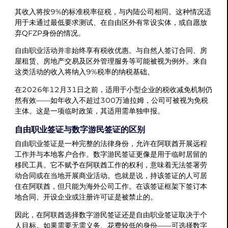
其收入将按9%的标准税率征税，与内陆公司相同。这种情况适
用于未通过最低要求测试、在自由区外有常设实体，或自愿放
弃QFZP身份的情况。
自由职业活动并非始终享有税收优惠。与自然人签订合同、房
屋租赁、房地产交易及区外管理服务等可能被视为例外。来自
这类活动的收入将纳入9%税率的纳税基础。
在2026年12月31日之前，适用于小型企业的税收减免机制仍
然有效——如年收入不超过300万迪拉姆，公司可被视为免税
主体。这是一项临时政策，其适用需单独申报。
自由职业签证与数字游民签证的区别
自由职业签证是一种完整的法律身份，允许在阿联酋开展远程
工作并与本地客户合作。数字游民签证更像是用于临时居留的
移民工具。它不赋予在阿联酋工作的权利，意味着无法签署劳
动合同或在当地开展商业活动。也就是说，持该签证的人可居
住在阿联酋，但只能为海外公司工作。在该签证框架下签订本
地合同、开设企业或注册许可证是被禁止的。
因此，在阿联酋选择数字游民签证还是自由职业签证取决于个
人目标。如果需要无需义务、花费较低的身份——可选择数字