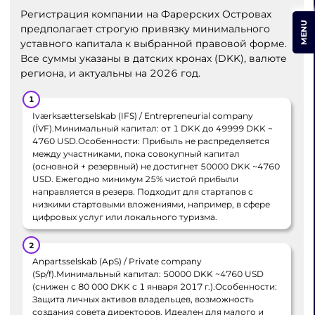
Регистрация компании на Фарерских Островах
MENU
предполагает строгую привязку минимального
уставного капитала к выбранной правовой форме.
Все суммы указаны в датских кронах (DKK), валюте
региона, и актуальны на 2026 год.
Iværksætterselskab (IFS) / Entrepreneurial company
(ÍVF).Минимальный капитал: от 1 DKK до 49999 DKK ~
4760 USD.Особенности: Прибыль не распределяется
между участниками, пока совокупный капитал
(основной + резервный) не достигнет 50000 DKK ~4760
USD. Ежегодно минимум 25% чистой прибыли
направляется в резерв. Подходит для стартапов с
низкими стартовыми вложениями, например, в сфере
цифровых услуг или локального туризма.
Anpartsselskab (ApS) / Private company
(Sp/f).Минимальный капитал: 50000 DKK ~4760 USD
(снижен с 80 000 DKK с 1 января 2017 г.).Особенности:
Защита личных активов владельцев, возможность
создания совета директоров. Идеален для малого и