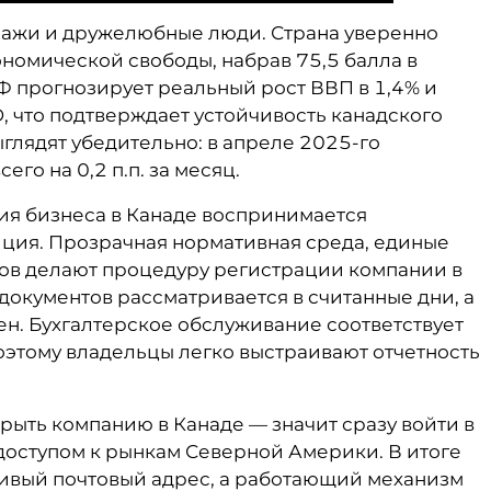
зажи и дружелюбные люди. Страна уверенно
номической свободы, набрав 75,5 балла в
ВФ прогнозирует реальный рост ВВП в 1,4% и
D, что подтверждает устойчивость канадского
глядят убедительно: в апреле 2025-го
го на 0,2 п.п. за месяц.
ия бизнеса в Канаде воспринимается
ция. Прозрачная нормативная среда, единые
ов делают процедуру регистрации компании в
документов рассматривается в считанные дни, а
. Бухгалтерское обслуживание соответствует
оэтому владельцы легко выстраивают отчетность
крыть компанию в Канаде — значит сразу войти в
 доступом к рынкам Северной Америки. В итоге
ивый почтовый адрес, а работающий механизм