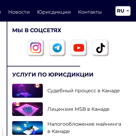
RU
и
Новости
Юрисдикции
Контакты
EN
МЫ В СОЦСЕТЯХ
CN
УСЛУГИ ПО ЮРИСДИКЦИИ
Судебный процесс в Канаде
Лицензия MSB в Канаде
Налогообложение майнинга
в Канаде